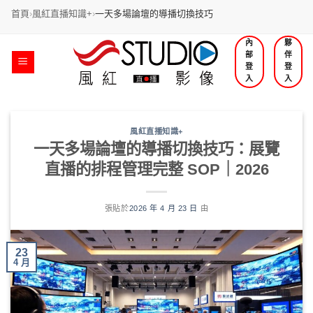
首頁
›
風紅直播知識+
›
一天多場論壇的導播切換技巧
跳
內
夥
部
伴
過
登
登
內
入
入
容
風紅直播知識+
一天多場論壇的導播切換技巧：展覽
直播的排程管理完整 SOP｜2026
張貼於
2026 年 4 月 23 日
由
23
4 月