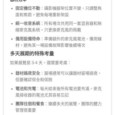
固定機位不動
：攝影機腳架位置不變，只調整角
度和焦距。避免每場重新架設
統一收音系統
：所有場次共用同一套混音器和無
線麥克風系統，只更換麥克風的佩戴
備用設備待命
：準備額外的麥克風電池、備用線
材，避免某一場設備故障影響後續場次
多天展期的特殊考量
如果展覽是 3-4 天，還需要考慮：
器材過夜安全
：展場通常可以讓器材留場過夜，
但要確認保全和保險
電池和充電
：每天結束後所有電池要充滿，麥克
風接收器的電池尤其容易忘記
團隊住宿和餐食
：連續多天的展覽，團隊的體力
管理很重要