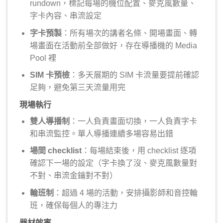
rundown，標記每場的機位配置、麥克風數量、
字卡內容、串流設定
字卡預製
：所有場次的講者名條、開場畫面、轉
場畫面在活動前全部做好，存在導播機的 Media
Pool 裡
SIM 卡預檢
：多天展期的 SIM 卡流量要提前確認
足夠，避免第三天流量用完
現場執行
雙人導播制
：一人負責畫面切換，一人負責字卡
和串流監控。單人導播連續多場容易出錯
場間 checklist
：每場結束後，用 checklist 逐項
確認下一場的設定（字卡換了沒、麥克風數量對
不對、串流金鑰對不對）
輪班制
：超過 4 場的活動，安排攝影師和音控輪
班，確保每個人的專注力
器材效率