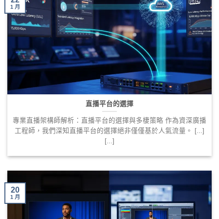
1 月
直播平台的選擇
專業直播架構師解析：直播平台的選擇與多棲策略 作為資深廣播
工程師，我們深知直播平台的選擇絕非僅僅基於人氣流量。 [...]
[...]
20
1 月