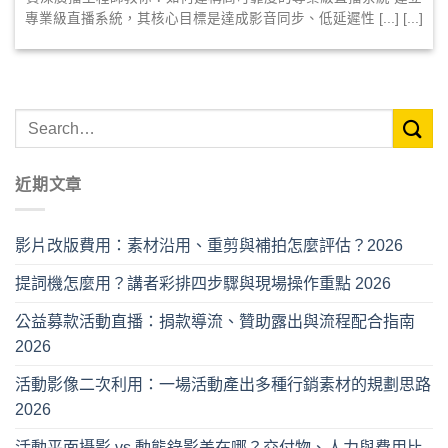
專業級直播系統，其核心目標是達成影音同步、低延遲性 [...] [...]
近期文章
影片改版費用：素材沿用、重剪與補拍怎麼評估？2026
提詞機怎麼用？講者彩排四步驟與現場操作重點 2026
公益募款活動直播：捐款導流、贊助露出與流程配合指南
2026
活動影像二次利用：一場活動產出多種行銷素材的規劃思路
2026
活動平面攝影 vs 動態錄影差在哪？交付物、人力與費用比