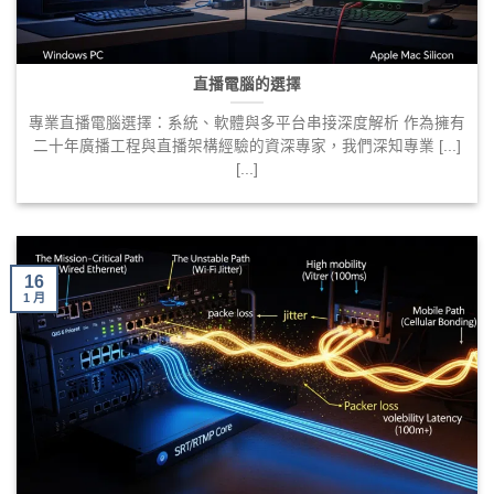
直播電腦的選擇
專業直播電腦選擇：系統、軟體與多平台串接深度解析 作為擁有
二十年廣播工程與直播架構經驗的資深專家，我們深知專業 [...]
[...]
16
1 月