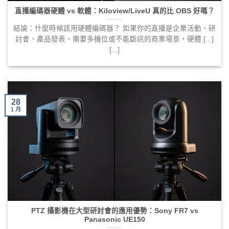
直播編碼器硬體 vs 軟體：Kiloview/LiveU 真的比 OBS 好嗎？
結論：什麼時候該用硬體編碼器？ 如果你的直播是企業活動、研
討會、產品發表、需要多機位或不能斷訊的商業場景，硬體 [...]
[...]
28
1 月
PTZ 攝影機在大型研討會的應用優勢：Sony FR7 vs
Panasonic UE150