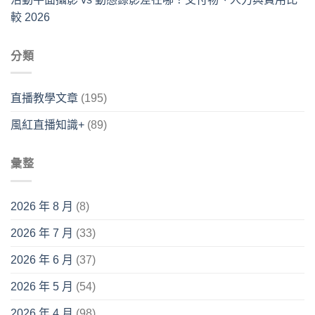
較 2026
分類
直播教學文章
(195)
風紅直播知識+
(89)
彙整
2026 年 8 月
(8)
2026 年 7 月
(33)
2026 年 6 月
(37)
2026 年 5 月
(54)
2026 年 4 月
(98)