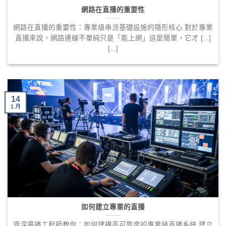
網路在直播的重要性
網路在直播的重要性：專業級串流基礎設施的隱形核心 對於專業
直播來說，網路連線不單純只是「能上網」這麼簡單，它才 [...]
[...]
14
1 月
如何建立專業的直播
資深廣播工程師教你：如何建構高可靠度的專業級直播系統 建立