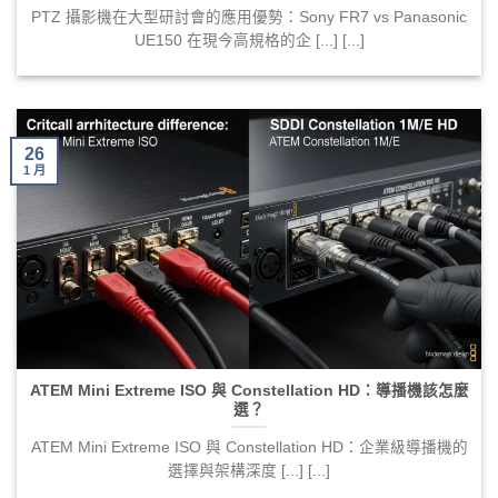
PTZ 攝影機在大型研討會的應用優勢：Sony FR7 vs Panasonic
UE150 在現今高規格的企 [...] [...]
26
1 月
ATEM Mini Extreme ISO 與 Constellation HD：導播機該怎麼
選？
ATEM Mini Extreme ISO 與 Constellation HD：企業級導播機的
選擇與架構深度 [...] [...]