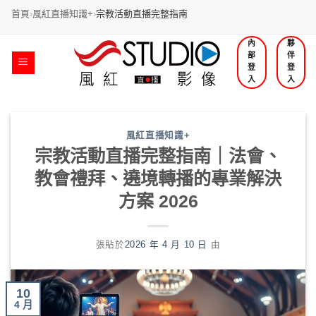
首頁
›
風紅直播知識+
›
宗教活動直播完整指南
跳
內
夥
部
伴
過
登
登
內
入
入
容
風紅直播知識+
宗教活動直播完整指南｜法會、
教會禮拜、遶境轉播的專業解決
方案 2026
張貼於
2026 年 4 月 10 日
由
10
4 月