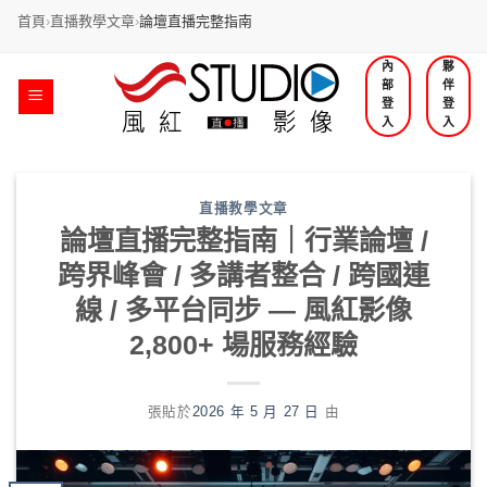
首頁
›
直播教學文章
›
論壇直播完整指南
跳
內
夥
部
伴
過
登
登
內
入
入
容
直播教學文章
論壇直播完整指南｜行業論壇 /
跨界峰會 / 多講者整合 / 跨國連
線 / 多平台同步 — 風紅影像
2,800+ 場服務經驗
張貼於
2026 年 5 月 27 日
由