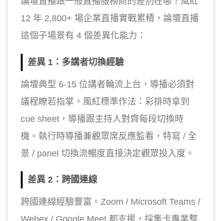
論壇直播跟一般直播服務商的差別在哪？風紅
12 年 2,800+ 場企業直播實戰累積，論壇直播
這個子場景有 4 個差異化能力：
差異 1：多講者切換經驗
論壇典型 6-15 位講者輪流上台，導播必須對
議程瞭若指掌。風紅標準作法：彩排時拿到
cue sheet，導播跟主持人對齊每段切換時
機。執行時導播兼觀眾席反應監看，特寫 / 全
景 / panel 切換流暢度直接決定觀眾投入度。
差異 2：跨國連線
跨國連線經驗豐富。Zoom / Microsoft Teams /
Webex / Google Meet 都支援，採集卡專業整