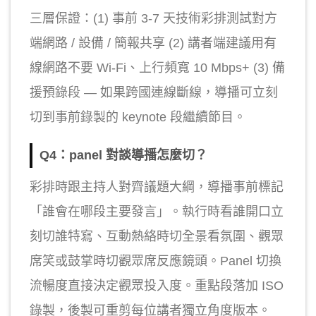
三層保證：(1) 事前 3-7 天技術彩排測試對方
端網路 / 設備 / 簡報共享 (2) 講者端建議用有
線網路不要 Wi-Fi、上行頻寬 10 Mbps+ (3) 備
援預錄段 — 如果跨國連線斷線，導播可立刻
切到事前錄製的 keynote 段繼續節目。
Q4：panel 對談導播怎麼切？
彩排時跟主持人對齊議題大綱，導播事前標記
「誰會在哪段主要發言」。執行時看誰開口立
刻切誰特寫、互動熱絡時切全景看氛圍、觀眾
席笑或鼓掌時切觀眾席反應鏡頭。Panel 切換
流暢度直接決定觀眾投入度。重點段落加 ISO
錄製，後製可重剪每位講者獨立角度版本。