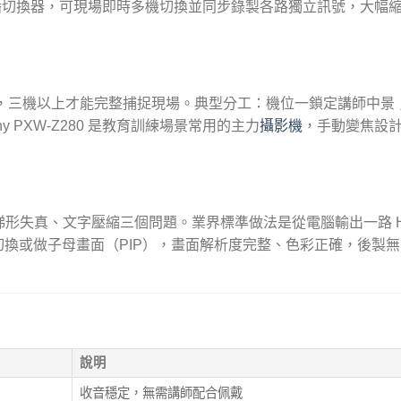
切換器，可現場即時多機切換並同步錄製各路獨立訊號，大幅
練時，三機以上才能完整捕捉現場。典型分工：機位一鎖定講師中景
PXW-Z280 是教育訓練場景常用的主力
攝影機
，手動變焦設
形失真、文字壓縮三個問題。業界標準做法是從電腦輸出一路 HD
切換或做子母畫面（PIP），畫面解析度完整、色彩正確，後製
說明
收音穩定，無需講師配合佩戴