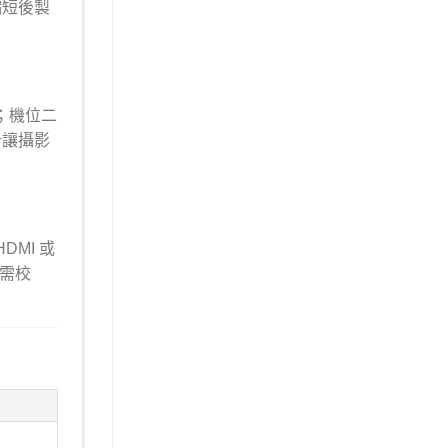
縮短後製
；機位二
計讓攝影
MI 或
無需校