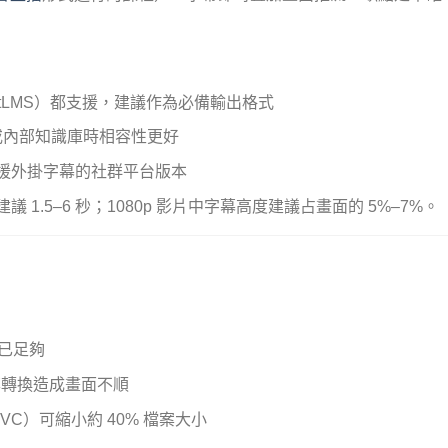
entLMS）都支援，建議作為必備輸出格式
網或內部知識庫時相容性更好
援外掛字幕的社群平台版本
 1.5–6 秒；1080p 影片中字幕高度建議占畫面的 5%–7%。
p 已足夠
格率轉換造成畫面不順
EVC）可縮小約 40% 檔案大小