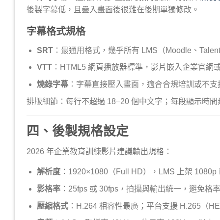
後製字幕低，且疊入畫面後很難在後期單獨修改。
字幕格式規格
SRT
：最通用格式，幾乎所有 LMS（Moodle、Tal
VTT
：HTML5 網頁播放器標準，影片嵌入企業官
燒錄字幕
：字幕直接壓入畫面，適合合規培訓或不支
排版細節：每行不超過 18–20 個中文字；每段顯示時間建議
四、後製規格設定
2026 年企業教育訓練影片建議輸出規格：
解析度
：1920×1080（Full HD），LMS 上架 1080
影格率
：25fps 或 30fps，拍攝與輸出統一，避免
壓縮格式
：H.264 相容性最廣；平台支援 H.265（H