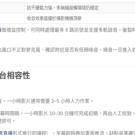
抗干擾能力強，多無線設備環境仍穩定
收音效果遠優於攝影機機頂麥
器
做增益控制，可同時處理最多 8 路訊號並支援多軌錄音，後製
出風口不正對麥克風、確認附近是否有低頻噪音。噪音一旦進入
台相容性
。一小時影片通常需要 3–5 小時人力作業。
產出字幕時間碼，一小時影片 10–30 分鐘可完成初稿，再由人工校對
覽即可。
會直播
形式進行的課程），字幕即時疊加畫面推流。缺點是準確