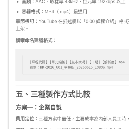
音頻
：AAC，取樣率 48kHz，位元率 192kbps 以上
容器格式
：MP4（.mp4）最通用
章節標記：
YouTube 在描述欄以「0:00 課程介紹」
上架。
檔案命名建議格式：
[課程代碼]_[單元編號]_[版本說明]_[日期]_[解析度].mp4

範例：HR-2026_U01_字幕版_20260615_1080p.mp4
五、三種製作方式比較
方案一：企業自製
費用定位：
三種方案中最低，主要成本為內部人員工時