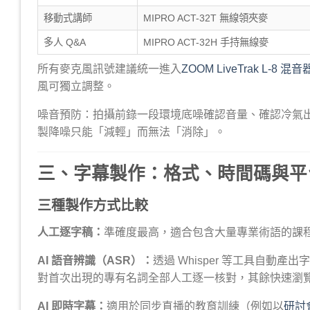
移動式講師
MIPRO ACT-32T 無線領夾麥
多人 Q&A
MIPRO ACT-32H 手持無線麥
所有麥克風訊號建議統一進入
ZOOM LiveTrak L-8 混音
風可獨立調整。
噪音預防：拍攝前錄一段環境底噪確認音量、確認冷氣
製降噪只能「減輕」而無法「消除」。
三、字幕製作：格式、時間碼與平
三種製作方式比較
人工逐字稿：
準確度最高，適合包含大量專業術語的課程
AI 語音辨識（ASR）：
透過 Whisper 等工具自動
對首次出現的專有名詞全部人工逐一核對，其餘快速瀏
AI 即時字幕：
適用於同步直播的教育訓練（例如以
研討