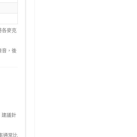
時各麥克
錄音，後
。建議針
率通常比