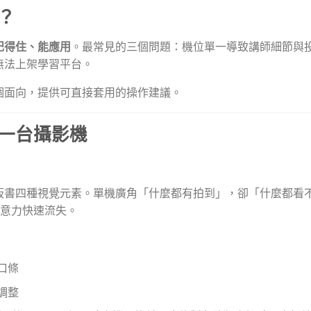
？
記得住、能應用
。最常見的三個問題：機位單一導致講師細節與
無法上架學習平台。
個面向，提供可直接套用的操作建議。
一台攝影機
板書四種視覺元素。單機廣角「什麼都有拍到」，卻「什麼都看
注意力快速流失。
口條
調整