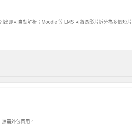
格式列出即可自動解析；Moodle 等 LMS 可將長影片拆分為多個短
，無需外包費用。