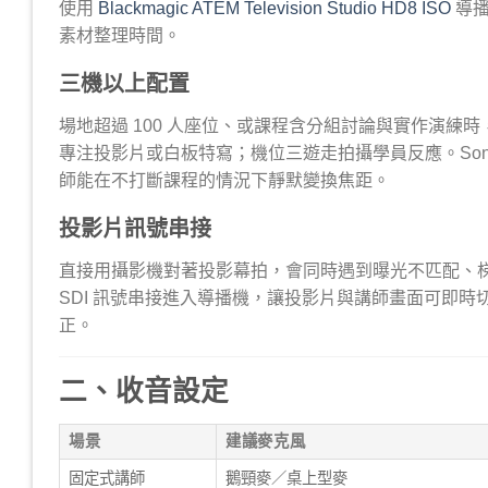
使用
Blackmagic ATEM Television Studio HD8 ISO
導播
素材整理時間。
三機以上配置
場地超過 100 人座位、或課程含分組討論與實作演
專注投影片或白板特寫；機位三遊走拍攝學員反應。Sony 
師能在不打斷課程的情況下靜默變換焦距。
投影片訊號串接
直接用攝影機對著投影幕拍，會同時遇到曝光不匹配、梯
SDI 訊號串接進入導播機，讓投影片與講師畫面可即時
正。
二、收音設定
場景
建議麥克風
固定式講師
鵝頸麥／桌上型麥