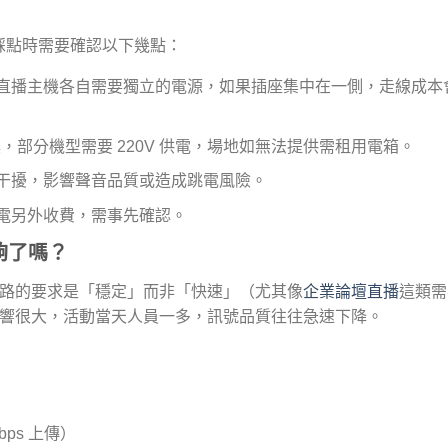
踩點時需要確認以下幾點：
直播主機各自需要獨立的電源，如果插座集中在一側，走線成本
，部分機型需要 220V 供電，場地如無法提供需租用電箱。
干擾，影響聲音品質或造成跳電風險。
電另外收費，需事先確認。
夠了嗎？
對網路的要求是「穩定」而非「快速」（尤其像
企業論壇直播
這類需
數影響很大，活動當天人員一多，訊號品質往往急速下降。
ps 上傳）