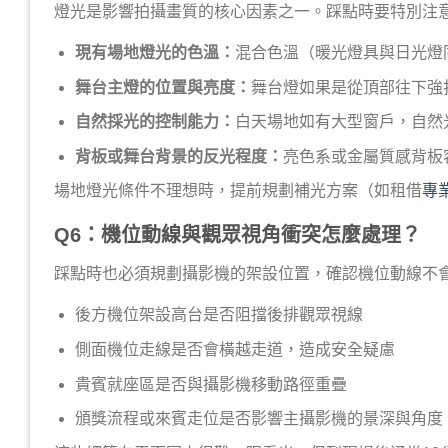
燈光是影響拍攝畫質的核心因素之一。踩點時要特別注
現有場地燈光的色溫：
混合色溫（暖光燈具與日光燈
舞台主燈的位置與亮度：
舞台燈如果是從頂部往下強
自然採光的控制能力：
白天場地如有大型窗戶，自然
背板或舞台背景的反光程度：
亮色系或金屬質感背板
場地燈光條件不理想時，提前規劃補光方案（如租借
專
Q6：機位動線與觀眾視角衝突怎麼處理？
踩點時也必須規劃攝影機的架設位置，確認機位動線不
後方機位架設高台是否阻擋後排觀眾視線
側面機位走線是否會橫越走道，造成安全疑慮
貴賓就座區是否與攝影機移動路徑重疊
頒獎流程或來賓走位是否影響主攝影機的景深與角度