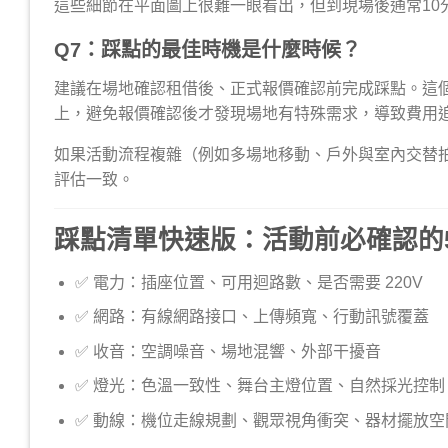
這些細節在平面圖上很難一眼看出，但到現場後通常10
Q7：踩點的最佳時機是什麼時候？
建議在場地確認租借後、正式報價確認前完成踩點。這
上，避免報價確認後才發現場地有特殊需求，導致費用
如果活動流程複雜（例如多場地移動、戶外與室內交替
評估一致。
踩點清單快速版：活動前必確認的
✅ 電力：插座位置、可用迴路數、是否需要 220V
✅ 網路：有線網路接口、上傳頻寬、行動訊號覆蓋
✅ 收音：空調噪音、場地混響、外部干擾音
✅ 燈光：色溫一致性、舞台主燈位置、自然採光控制
✅ 動線：機位走線規劃、觀眾視角衝突、器材擺放空