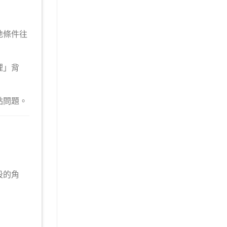
地條件往
理」背
點問題。
段的角