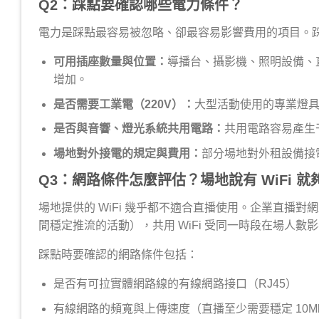
Q2：踩點要確認哪些電力條件？
電力是踩點最容易被忽略、卻最容易影響費用的項目。
可用插座數量與位置：
導播台、攝影機、照明設備、
增加。
是否需要工業電（220V）：
大型活動使用的專業燈具
是否與音響、燈光系統共用電路：
共用電路容易產生
場地對外接電的規定與費用：
部分場地對外租設備接
Q3：網路條件怎麼評估？場地說有 WiFi 就
場地提供的 WiFi 幾乎都不適合直播使用。企業直播
間穩定推流的活動），共用 WiFi 受同一時段在場人
踩點時要確認的網路條件包括：
是否有可拉實體網路線的有線網路接口（RJ45）
有線網路的頻寬與上傳速度（直播至少需要穩定 10Mb