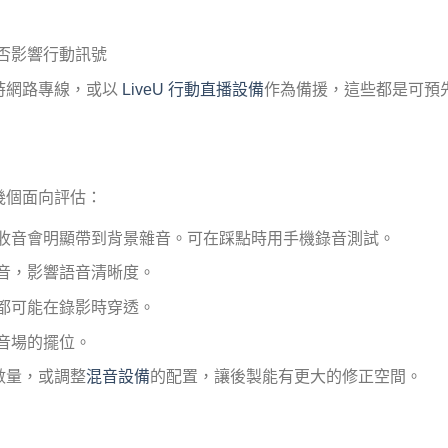
否影響行動訊號
時網路專線，或以
LiveU 行動直播設備
作為備援，這些都是可預
幾個面向評估：
收音會明顯帶到背景雜音。可在踩點時用手機錄音測試。
音，影響語音清晰度。
都可能在錄影時穿透。
音場的擺位。
數量，或調整
混音設備
的配置，讓後製能有更大的修正空間。