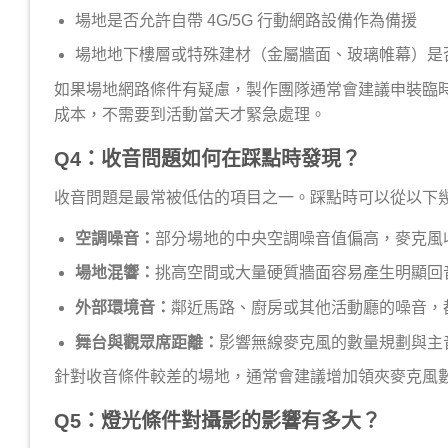
場地是否允許自帶 4G/5G 行動網路設備作為備援
場地地下樓層或特殊建材（金屬牆面、玻璃帷幕）是
如果場地網路條件有疑慮，製作團隊通常會建議申裝臨
成本，不需要到活動當天才緊急處理。
Q4：收音問題如何在踩點時發現？
收音問題是最常被低估的項目之一。踩點時可以從以下
空調噪音：
部分場地的中央空調噪音值偏高，麥克風
場地混響：
挑高空間或大量硬質牆面容易產生明顯回
外部環境音：
鄰近馬路、廚房或其他活動廳的噪音，
舞台與觀眾席距離：
影響無線麥克風的數量規劃與主
針對收音條件較差的場地，通常會建議增加領夾麥克風
Q5：燈光條件對攝影的影響有多大？