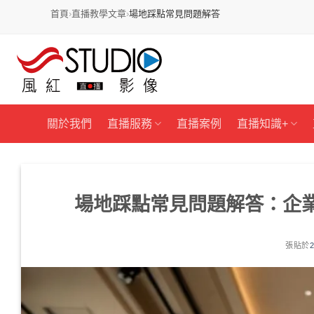
首頁
›
直播教學文章
›
場地踩點常見問題解答
跳
過
內
容
關於我們
直播服務
直播案例
直播知識+
場地踩點常見問題解答：企業
張貼於