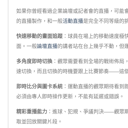
如果你曾經看過企業論壇或記者會的直播，可能
的直播製作，和一般
活動直播
是完全不同等級的
快速移動的畫面追蹤
：球員在場上的移動速度極
面。一般
論壇直播
的講者站在台上幾乎不動，但
多角度即時切換
：觀眾需要看到全場的戰術佈局
速切換，而且切換的時機要跟上比賽節奏——這
即時比分與圖卡系統
：運動直播的觀眾期待看到
必須由專人即時操作更新，不能有延遲或錯誤。
精彩重播能力
：進球、犯規、爭議判決——觀眾
取並回放關鍵片段。