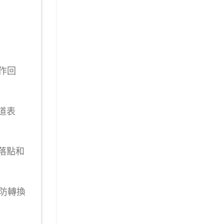
動作回
道表
落點和
攻防轉換