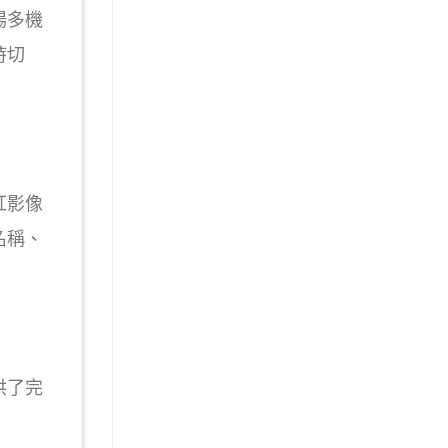
場多機
時切
紅影像
名稱、
供了完