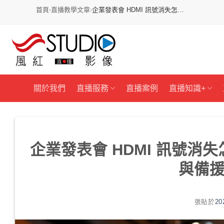
首頁
›
直播教學文章
›
企業發表會 HDMI 訊號消失怎…
跳
過
內
容
關於我們
直播服務
直播案例
直播知識+
企業發表會 HDMI 訊號
與備援
張貼於
20