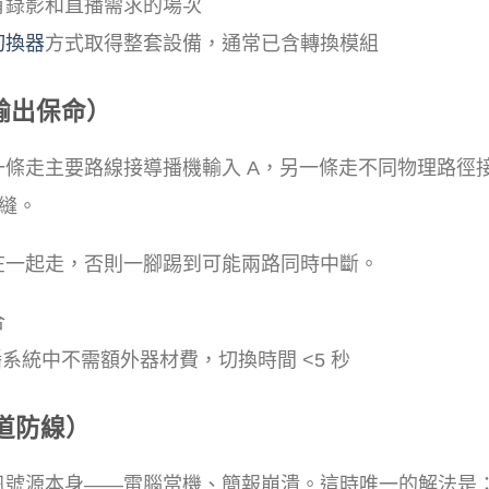
有錄影和直播需求的場次
切換器
方式取得整套設備，通常已含轉換模組
輸出保命）
一條走主要路線接導播機輸入 A，另一條走不同物理路徑
縫。
在一起走，否則一腳踢到可能兩路同時中斷。
合
播系統中不需額外器材費，切換時間 <5 秒
道防線）
訊號源本身——電腦當機、簡報崩潰。這時唯一的解法是