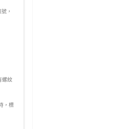
訊號，
頭有螺紋
班時，標