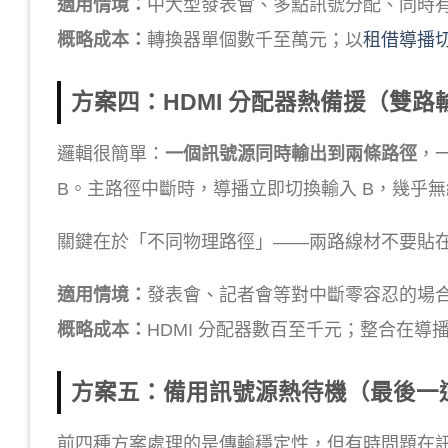
適用情境：
中大型發表會、多點訊號分配、同時
概略成本：
轉換器單個數千至萬元；以
租借導播
方案四：HDMI 分配器熱備援（雙路
邏輯很簡單：
一個訊號源同時輸出到兩條路徑
，
B。主路徑中斷時，導播立即切換輸入 B，幾乎無
關鍵在於「不同物理路徑」——兩路線材不要貼
適用情境：
發表會、記者會等對中斷零容忍的場
概略成本：
HDMI 分配器數百至千元；整合在導
方案五：備用訊號源熱待機（最後一
前四種方案處理的是傳輸穩定性，但有時問題在