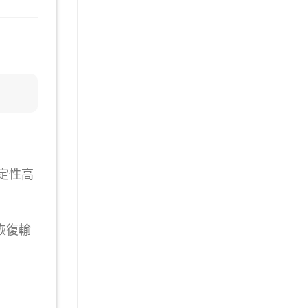
穩定性高
恢復輸