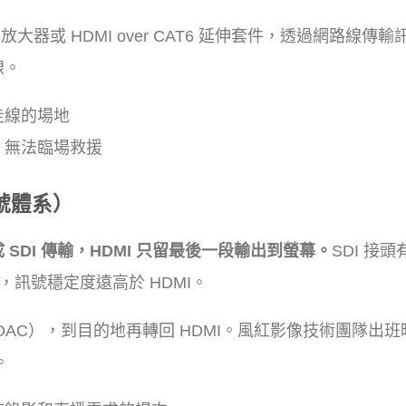
放大器或 HDMI over CAT6 延伸套件，透過網路線傳輸
線。
走線的場地
，無法臨場救援
號體系）
SDI 傳輸，HDMI 只留最後一段輸出到螢幕。
SDI 接
題，訊號穩定度遠高於 HDMI。
器（DAC），到目的地再轉回 HDMI。風紅影像技術團隊出
。