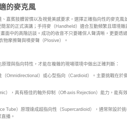
適的麥克風
境、嘉賓肢體習慣以及視覺美感要求，選擇正確指向性的麥克風
合追求視覺簡潔的正式演講；手持麥（Handheld）適合互動頻繁且環境
現在畫面中的高階訪談。成功的收音不只要確保人聲清晰，更要透
除衣物摩擦聲與噴麥聲（Plosive）。
能原理與指向特性，才能在複雜的現場環境中做出正確判斷：
mnidirectional）或心型指向（Cardioid）。主要挑戰在
ic），具有極佳的軸外抑制（Off-axis Rejection）能力，能
ence Tube）原理達成超指向性（Supercardioid），通常架設於
業直播。