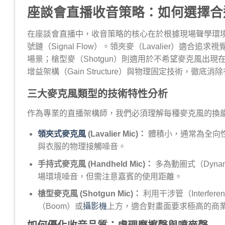
座談會直播收音策略：如何選擇合
在座談會直播中，收音策略的核心在於根據現場聲學環
號鏈（Signal Flow）。領夾麥（Lavalier）適
場景；槍型麥（Shotgun）則適用於不希望麥克風出
增益架構（Gain Structure）與物理固定技術，徹底消
三大麥克風類型的技術特性分析
作為專業的直播架構師，我們必須理解每種麥克風的換
領夾式麥克風
(Lavalier Mic)：
體積小，通常為全向性（O
與衣服的物理接觸噪音。
手持式麥克風 (Handheld Mic)：
多為動圈式（Dynam
場環境噪音，但需注意嘉賓的使用距離。
槍型麥克風 (Shotgun Mic)：
利用干涉管（Interfer
（Boom）或
攝影機
上方，適合對畫面要求極高的商