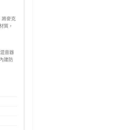
，將麥克
纖材質，
位混音器
質的內建防