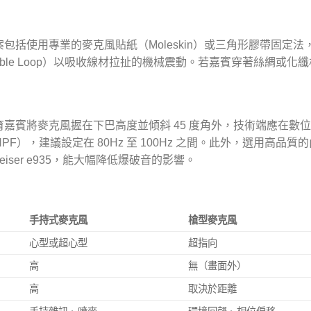
括使用專業的麥克風貼紙（Moleskin）或三角形膠帶固定法
ble Loop）以吸收線材拉扯的機械震動。若嘉賓穿著絲綢或化
嘉賓將麥克風握在下巴高度並傾斜 45 度角外，技術端應在數
ilter, HPF），建議設定在 80Hz 至 100Hz 之間。此外，選用高品
nnheiser e935，能大幅降低爆破音的影響。
手持式麥克風
槍型麥克風
心型或超心型
超指向
高
無（畫面外）
高
取決於距離