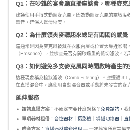
Q1：在吵雜的宴會廳直播座談會，哪種麥克
建議使用手持式動圈麥克風。因為動圈麥克風的靈敏度
聲音，確保人聲清晰度。
Q2：為什麼領夾麥聽起來總是有悶悶的感覺
這通常是因為麥克風被藏在衣服內層或位置太靠近喉嚨。可以透
（Presence），並檢查是否有開啟過重的低切濾波
Q3：如何避免多支麥克風同時開啟時產生的
這種現象稱為梳狀濾波（Comb Filtering）。應遵
在直播混音中，應使用自動混音器或手動將未發言的麥
延伸服務
諮詢直播方案
：不確定需要什麼規格？
免費諮詢
，我
單項器材租借
：
音控器材
｜
攝影機
｜
導播切換器
｜
直
成套方案
：
直播器材整套出租
— 一次搞定所有設備