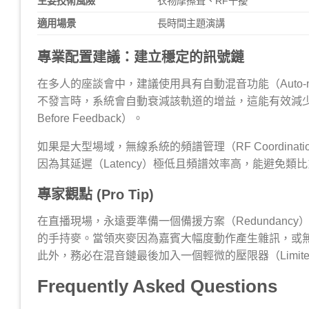
主要技術風險
衣物摩擦聲、RF干擾
適用場景
長時間主題演講
專業配置建議：建立穩定的訊號鏈
在多人的座談會中，建議使用具有自動混音功能（Auto-mix）
不發言時，系統會自動衰減該軌道的增益，這能有效減少梳狀濾
Before Feedback）。
如果是大型場域，無線系統的頻譜管理（RF Coordinati
因為其延遲（Latency）極低且頻譜效率高，能避免類比系統在多
專家觀點 (Pro Tip)
在直播現場，永遠要準備一個備援方案（Redundan
的手持麥。當領夾麥因為嘉賓大幅度動作產生雜訊，或
此外，務必在混音鏈最後加入一個輕微的壓限器（Limiter
Frequently Asked Questions