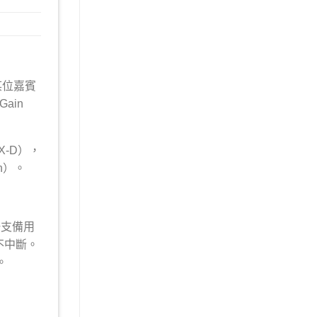
當某位嘉賓
ain
X-D），
n）。
一支備用
不中斷。
。