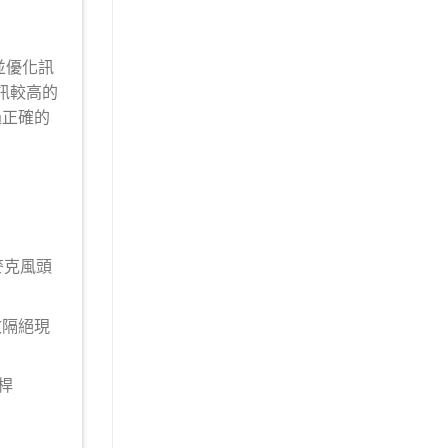
並優化訊
雜訊較高的
過正確的
於麥克風頭
有效隔絕現
挑桿