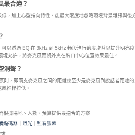
風最合適？
較低，加上心型指向特性，能最大限度地忽略環境背景雜訊與後
？
過 EQ 在 3kHz 到 5kHz 頻段進行適度增益以提升明亮度
。若環境允許，將麥克風頭朝外夾在胸口中心位置效果最佳。
空洞聲？
循 3:1 原則，即兩支麥克風之間的距離應至少是麥克風到說話者距離
克風推桿拉低。
們根據場地、人數、預算提供最適合的方案
播編碼器
｜
燈光
｜
監看螢幕
需求