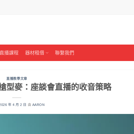
直播課程
器材租借
聯繫我們
直播教學文章
vs 槍型麥：座談會直播的收音策略
2026 年 4 月 2 日
由
AARON