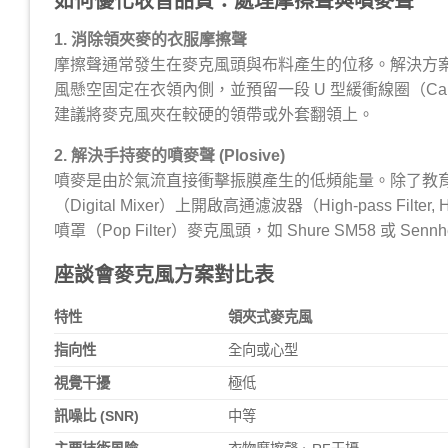
如何優化收音品質：處理摩擦聲與噴麥聲
1. 消除領夾麥的衣服摩擦聲
摩擦聲通常發生在麥克風頭與布料產生的位移。解決方案包
風懸空固定在衣領內側，並預留一段 U 型緩衝線圈（Ca
建議將麥克風夾在較硬的領帶或外套翻領上。
2. 解決手持麥的噴麥聲 (Plosive)
噴麥是由於氣流直接衝擊振膜產生的低頻能量。除了教育
（Digital Mixer）上開啟高通濾波器（High-pass F
噴罩（Pop Filter）麥克風頭，如 Shure SM58 或 Se
座談會麥克風方案對比表
特性
領夾式麥克風
指向性
全向或心型
視覺干擾
極低
訊噪比 (SNR)
中等