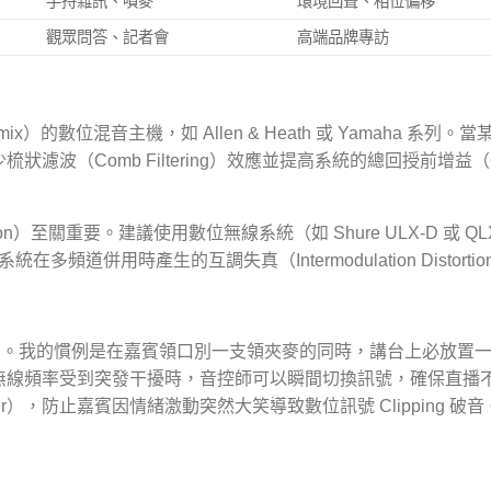
手持雜訊、噴麥
環境回聲、相位偏移
觀眾問答、記者會
高端品牌專訪
的數位混音主機，如 Allen & Heath 或 Yamaha 系列。
波（Comb Filtering）效應並提高系統的總回授前增益（G
on）至關重要。建議使用數位無線系統（如 Shure ULX-D 或 QL
頻道併用時產生的互調失真（Intermodulation Distortio
cy）。我的慣例是在嘉賓領口別一支領夾麥的同時，講台上必放置
無線頻率受到突發干擾時，音控師可以瞬間切換訊號，確保直播
），防止嘉賓因情緒激動突然大笑導致數位訊號 Clipping 破音