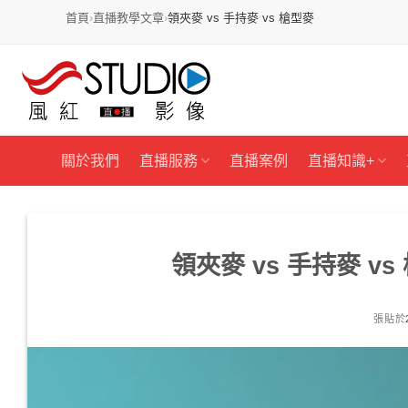
首頁
›
直播教學文章
›
領夾麥 vs 手持麥 vs 槍型麥
跳
過
內
容
關於我們
直播服務
直播案例
直播知識+
領夾麥 vs 手持麥 
張貼於