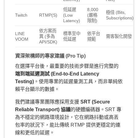
低延遲
8,000
極佳 (Bits,
Twitch
RTMP(S)
(Low
(嚴格
Subscriptions)
Latency)
限制)
依方案而
LINE
標準至中
依平台
異 (多為
需客製化開發
VOOM
低延遲
規範
API/SDK)
資深架構師的專家建議 (Pro Tip)
在選擇平台後，最重要的技術步驟是進行完整的
端到端延遲測試 (End-to-End Latency
Testing)
。使用專業的延遲量測工具，而非單純依
賴平台顯示的數據。
我們建議專業團隊應採用支援
SRT (Secure
Reliable Transport) 協議
的硬體編碼器。SRT 專
為不穩定的網路環境設計，它在網路抖動或高丟
包率的狀況下，能比傳統 RTMP 提供更穩定的連
線和更低的延遲。