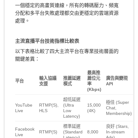
一個穩定的高畫質連線，所有的轉碼壓力、頻寬
分配和多平台失敗處理都交由更穩定的雲端資源
處理。
主流直播平台技術指標比較表
以下表格比較了四大主流平台在專業技術層面的
關鍵差異：
最高推
輸入協議
推薦延遲
薦位元
廣告與變現
平台
支援
模式
率
API
(Kbps)
超低延遲
極佳 (Super
YouTube
RTMP(S),
(Ultra
15,000
Chat,
Live
HLS
Low
(4K)
Membership)
Latency)
標準延遲
良好 (Stars,
Facebook
RTMP(S)
(Standard
8,000
In-stream
Live
Latency)
Ads)