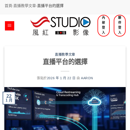
首頁
›
直播教學文章
›
直播平台的選擇
內
夥
部
伴
登
登
入
入
直播教學文章
直播平台的選擇
張貼於
2026 年 1 月 22 日
由
AARON
22
1 月