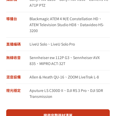
A71P PTZ
導播台
Blackmagic ATEM 4 M/E Constellation HD、
ATEM Television Studio HD8、Datavideo HS-
3200
直播編碼
LiveU Solo、LiveU Solo Pro
無線收音
Sennheiser ew 112P G3、Sennheiser AVX
835、MIPRO ACT-32T
混音設備
Allen & Heath QU-16、ZOOM LiveTrak L-8
燈光穩定
Aputure LS C300D II、DJI RS 3 Pro、DJI SDR
Transmission
搜尋完整器材清單