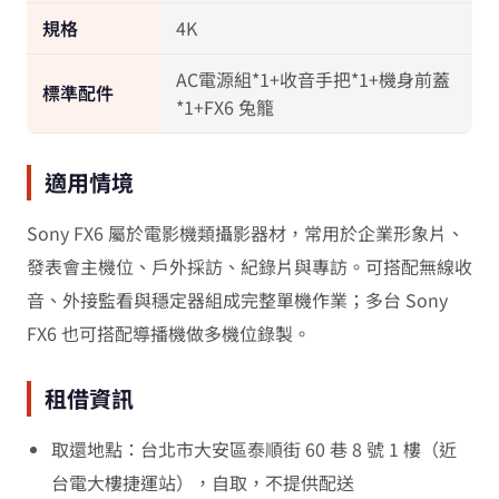
規格
4K
AC電源組*1+收音手把*1+機身前蓋
標準配件
*1+FX6 兔籠
適用情境
Sony FX6 屬於電影機類攝影器材，常用於企業形象片、
發表會主機位、戶外採訪、紀錄片與專訪。可搭配無線收
音、外接監看與穩定器組成完整單機作業；多台 Sony
FX6 也可搭配導播機做多機位錄製。
租借資訊
取還地點：台北市大安區泰順街 60 巷 8 號 1 樓（近
台電大樓捷運站），自取，不提供配送