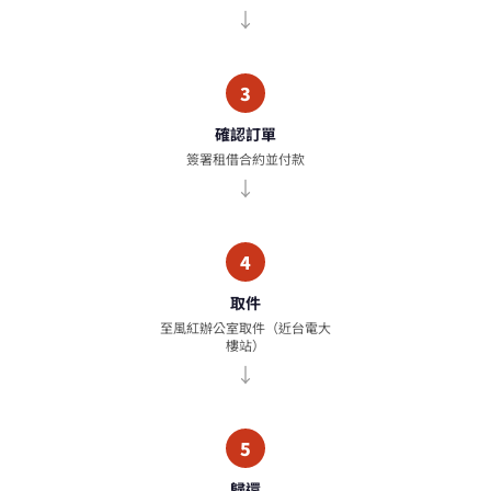
3
確認訂單
簽署租借合約並付款
4
取件
至風紅辦公室取件（近台電大
樓站）
5
歸還