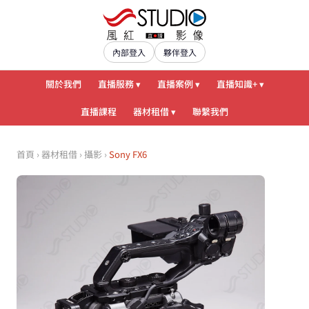
內部登入
夥伴登入
關於我們
直播服務 ▾
直播案例 ▾
直播知識+ ▾
直播課程
器材租借 ▾
聯繫我們
首頁
›
器材租借
›
攝影
›
Sony FX6