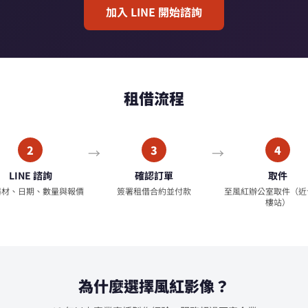
加入 LINE 開始諮詢
租借流程
2
3
4
LINE 諮詢
確認訂單
取件
器材、日期、數量與報價
簽署租借合約並付款
至風紅辦公室取件（近
樓站）
為什麼選擇風紅影像？