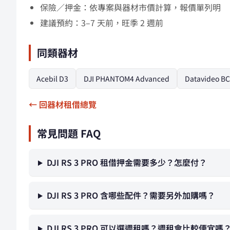
保險／押金：依專案與器材市價計算，報價單列明
建議預約：3–7 天前，旺季 2 週前
同類器材
Acebil D3
DJI PHANTOM4 Advanced
Datavideo BC
← 回器材租借總覽
常見問題 FAQ
DJI RS 3 PRO 租借押金需要多少？怎麼付？
DJI RS 3 PRO 含哪些配件？需要另外加購嗎？
DJI RS 3 PRO 可以選週租嗎？週租會比較便宜嗎