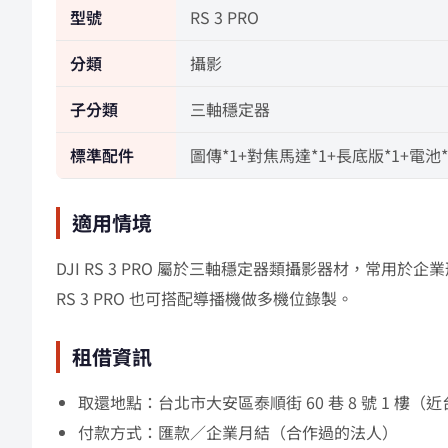
型號
RS 3 PRO
分類
攝影
子分類
三軸穩定器
標準配件
圖傳*1+對焦馬達*1+長底版*1+電池
適用情境
DJI RS 3 PRO 屬於三軸穩定器類攝影器材，常
RS 3 PRO 也可搭配導播機做多機位錄製。
租借資訊
取還地點：台北市大安區泰順街 60 巷 8 號 1 
付款方式：匯款／企業月結（合作過的法人）