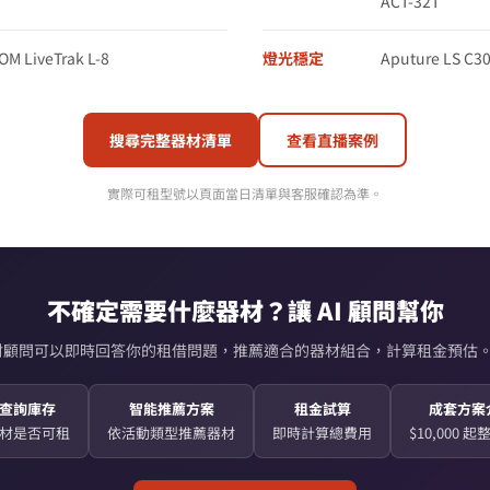
ACT-32T
M LiveTrak L-8
燈光穩定
Aputure LS C30
搜尋完整器材清單
查看直播案例
實際可租型號以頁面當日清單與客服確認為準。
不確定需要什麼器材？讓 AI 顧問幫你
AI 器材顧問可以即時回答你的租借問題，推薦適合的器材組合，計算租金預估。
查詢庫存
智能推薦方案
租金試算
成套方案
材是否可租
依活動類型推薦器材
即時計算總費用
$10,000 