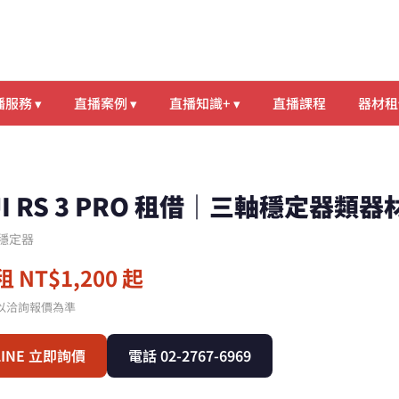
服務 ▾
直播案例 ▾
直播知識+ ▾
直播課程
器材租
JI RS 3 PRO 租借｜三軸穩定器類
穩定器
 NT$1,200 起
以洽詢報價為準
LINE 立即詢價
電話 02-2767-6969