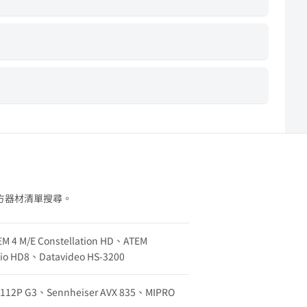
方器材清單搜尋。
EM 4 M/E Constellation HD、ATEM
udio HD8、Datavideo HS-3200
w 112P G3、Sennheiser AVX 835、MIPRO