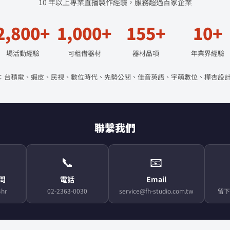
10 年以上專業直播製作經驗，服務超過百家企業
2,800+
1,000+
155+
10+
場活動經驗
可租借器材
器材品項
年業界經驗
：台積電、蝦皮、民視、數位時代、先勢公關、佳音英語、宇萌數位、樺杏設計
聯繫我們
📞
📧
顧問
電話
Email
hr
02-2363-0030
service@fh-studio.com.tw
留下