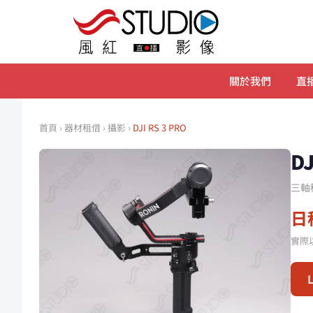
關於我們
直播
首頁
›
器材租借
›
攝影
›
DJI RS 3 PRO
D
三軸
日租
實際