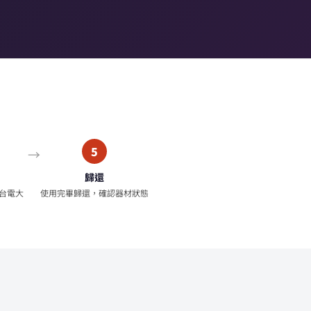
5
歸還
台電大
使用完畢歸還，確認器材狀態