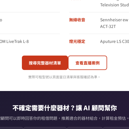
Television St
o
無線收音
Sennheiser e
ACT-32T
M LiveTrak L-8
燈光穩定
Aputure LS C30
搜尋完整器材清單
查看直播案例
實際可租型號以頁面當日清單與客服確認為準。
不確定需要什麼器材？讓 AI 顧問幫你
AI 器材顧問可以即時回答你的租借問題，推薦適合的器材組合，計算租金預估。