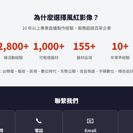
為什麼選擇風紅影像？
10 年以上專業直播製作經驗，服務超過百家企業
2,800+
1,000+
155+
10+
場活動經驗
可租借器材
器材品項
年業界經驗
：台積電、蝦皮、民視、數位時代、先勢公關、佳音英語、宇萌數位、樺杏設計
聯繫我們
📞
📧
顧問
電話
Email