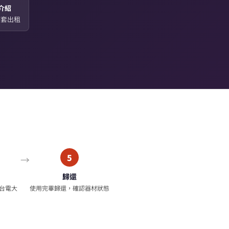
介紹
起整套出租
5
歸還
台電大
使用完畢歸還，確認器材狀態