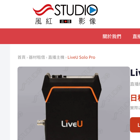
關於我們
直播
首頁
›
器材租借
›
直播主機
›
LiveU Solo Pro
L
直播
日租
實際