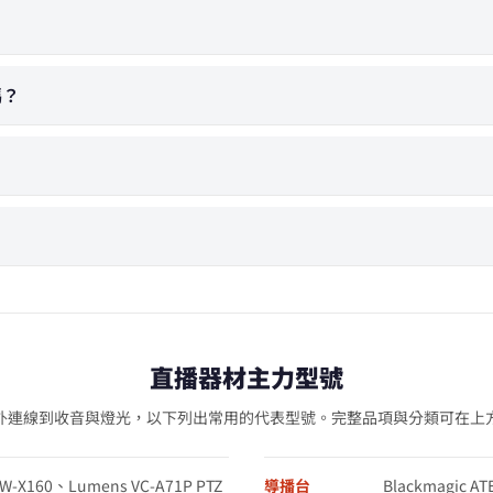
嗎？
直播器材主力型號
外連線到收音與燈光，以下列出常用的代表型號。完整品項與分類可在上
XW-X160、Lumens VC-A71P PTZ
導播台
Blackmagic AT