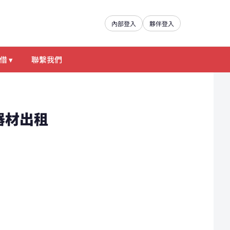
內部登入
夥伴登入
借 ▾
聯繫我們
類器材出租