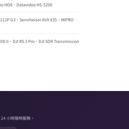
udio HD8、Datavideo HS-3200
w 112P G3、Sennheiser AVX 835、MIPRO
0D II、DJI RS 3 Pro、DJI SDR Transmission
24 小時隨時服務。