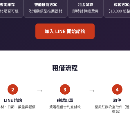
查詢庫存
智能推薦方案
租金試算
成套方案
材是否可租
依活動類型推薦器材
即時計算總費用
$10,000 
加入 LINE 開始諮詢
租借流程
2
3
4
LINE 諮詢
確認訂單
取件
器材、日期、數量與報價
簽署租借合約並付款
至風紅辦公室取件（近
樓站）