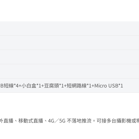
SB短線*4+小白盒*1+豆腐頭*1+短網路線*1+Micro USB*1
常用於戶外直播、移動式直播、4G／5G 不落地推流。可接多台攝影