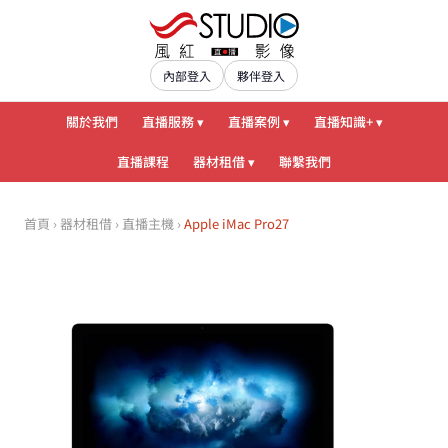
內部登入
夥伴登入
關於我們
直播服務 ▾
直播案例 ▾
直播知識+ ▾
直播課程
器材租借 ▾
聯繫我們
首頁
›
器材租借
›
直播主機
›
Apple iMac Pro27