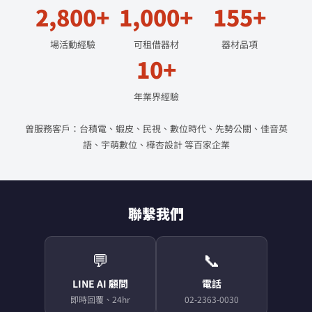
2,800+
1,000+
155+
場活動經驗
可租借器材
器材品項
10+
年業界經驗
曾服務客戶：台積電、蝦皮、民視、數位時代、先勢公關、佳音英
語、宇萌數位、樺杏設計 等百家企業
聯繫我們
💬
📞
LINE AI 顧問
電話
即時回覆、24hr
02-2363-0030