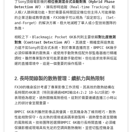
了Sony頂級電影機的
相位檢測混合式自動對焦（Hybrid Phase
Detection AF）
，擁有即時追蹤（Real-time Tracking）和
人眼/人臉辨識功能。對於需要長時間固定機位但主持人可能移動
的企業活動或教學直播，FX30幾乎可以視為「設定即忘」（Set-
and-Forget）的解決方案，極大地減輕了單人或小型技術團隊的
負擔。
相較之下，Blackmagic Pocket 6K系列則主要依賴
對比度檢測
對焦（Contrast Detection AF）
，其速度、精確度與追焦能
力遠不如Sony的混合式系統。對於專業直播而言，BMPCC 6K幾乎
必須仰賴專業的跟焦員，或使用手動對焦搭配外部監看器進行精確
調校。雖然專業製作室可能更喜歡手動控制，但在追求效率與低延
遲的直播環境中，這是一個重要的操作瓶頸。
2. 長時間錄製的散熱管理：續航力與熱限制
FX30的機身設計考慮了專業影像工作流程，其高效的散熱結構在
長時間的4K串流（特別是通過HDMI輸出4:2:2 10-bit訊號）中
表現極為穩定，過熱關機風險極低。這對於需要連續直播三小時以
上的研討會至關重要。
BMPCC 6K系列雖然影像品質優異，但其機身為了維持輕巧，散熱
性能相對保守。在炎熱的環境或高碼率錄製時，過熱警告甚至關機
的風險較高。技術團隊若選擇BMPCC 6K進行長時間直播，必須確
保攝影棚或現場具有充足的空調與散熱機制，並密切監控機身溫