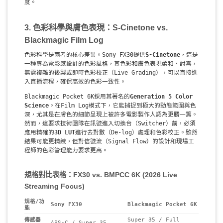
度。
3. 色彩科學與膚色表現：S-Cinetone vs.
Blackmagic Film Log
色彩科學是兩者的核心差異。Sony FX30提供
S-Cinetone
，這是
一種專為電影感設計的色彩風格，其色彩和膚色表現柔和、討喜，
無需複雜的後製或即時色彩校正（Live Grading），可以直接進
入直播流程，確保高效的色彩一致性。
Blackmagic Pocket 6K採用其著名的
Generation 5 Color
Science
。在Film Log模式下，它能捕捉到極大的動態範圍與色
深，尤其是在膚色的細節呈現上被許多電影製作人認為更勝一籌。
然而，這要求技術團隊在訊號進入切換台（Switcher）前，必須
應用精確的
3D LUT
進行去對數（De-log）處理和色彩校正。雖然
結果可能更精緻，但對信號流（Signal Flow）的設計和現場工
程師的色彩管理能力要求更高。
規格對比表格：FX30 vs. BMPCC 6K (2026 Live
Streaming Focus)
規格/功
Sony FX30
Blackmagic Pocket 6K
能
傳感器
Super 35 / Full
APS-C / Super 35