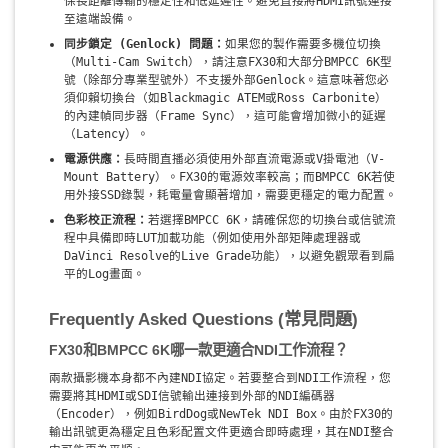
保長距離傳輸的穩定性和低延遲性。避免直接將HDMI訊號連接
至遠端設備。
同步鎖定 (Genlock) 問題：
如果您的製作需要多機位切換
（Multi-Cam Switch），請注意FX30和大部分BMPCC 6K型
號（除部分專業型號外）不支援外部Genlock。這意味著您必
須仰賴切換台（如Blackmagic ATEM或Ross Carbonite）
的內建幀同步器（Frame Sync），這可能會增加微小的延遲
（Latency）。
電源供應：
長時間直播必須使用外部直流電源或V掛電池（V-
Mount Battery）。FX30的電源效率較高；而BMPCC 6K若使
用外接SSD錄製，耗電量會顯著增加，需要更穩定的電力配置。
色彩校正流程：
若選擇BMPCC 6K，請確保您的切換台或信號流
程中具備即時LUT加載功能（例如使用外部矩陣處理器或
DaVinci Resolve的Live Grade功能），以避免觀眾看到扁
平的Log畫面。
Frequently Asked Questions (常見問題)
FX30和BMPCC 6K哪一款更適合NDI工作流程？
兩款攝影機本身都不內建NDI協定。若要整合到NDI工作流程，您
需要將其HDMI或SDI信號輸出連接到外部的NDI編碼器
（Encoder），例如BirdDog或NewTek NDI Box。由於FX30的
輸出訊號更為穩定且色彩配置文件更適合即時處理，其在NDI整合