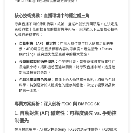
的Blackmagic色域深度無疑更具優勢。
核心技術挑戰：直播環境中的穩定鐵三角
專業直播不同於錄影後製，訊號一旦送出就沒有回頭路。在決定是
否投資數十萬到數百萬的攝影機陣列時，必須從以下三個核心技術
點進行嚴格審視：
自動對焦 (AF) 穩定性：
在無人機位或主持人隨意走動的場
景，AF的可靠性直接影響內容的專業度。追焦猶豫（Focus
Hunting）或突然失焦是直播中的最大忌諱。
長時間錄製的過熱問題：
企業研討會、音樂會或體育賽事往往
長達數小時。攝影機若因過熱關機，將導致直播中斷，這是絕
對無法接受的失誤。
色彩科學與膚色表現：
直播中的人物特寫是焦點。相機的色彩
科學，特別是對於人體膚色的還原與優化，決定了觀眾對品牌
的第一印象。
專業方案解析：深入剖析 FX30 與 BMPCC 6K
1. 自動對焦 (AF) 穩定性：可靠度優先 vs. 手動控
制優先
在直播應用中，AF穩定性是Sony FX30的決定性優勢。FX30繼承