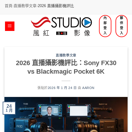
首頁
›
直播教學文章
›
2026 直播攝影機評比
內
夥
部
伴
登
登
入
入
直播教學文章
2026 直播攝影機評比：Sony FX30
vs Blackmagic Pocket 6K
張貼於
2026 年 1 月 24 日
由
AARON
24
1 月