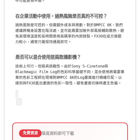
中可能更為平順。
在企業活動中使用，過熱風險是否真的不可控？
過熱風險是可控的，但需額外成本與規劃。對於BMPCC 6K，我們
建議將機身設置在陰涼處，並可能需要加裝外部風扇輔助散熱，避
免高環境溫度和長時間使用高碼率的內部錄製。FX30在這方面壓
力較小，通常只需保持通風即可。
是否可以混合使用這兩款攝影機？
技術上可行，但極具挑戰性。由於Sony S-Cinetone與
Blackmagic Film Log的色彩科學基礎不同，混合使用將需要專
業的色彩工程師在現場對BMPCC 6K的Log畫面進行精確匹配，以
達到與FX30直出畫面的色彩一致性，避免畫面切換時產生色偏。
填寫資料即可下載
免費資源