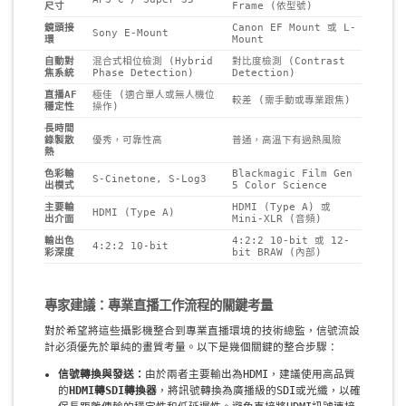
尺寸
Frame (依型號)
鏡頭接
Canon EF Mount 或 L-
Sony E-Mount
環
Mount
自動對
混合式相位檢測 (Hybrid
對比度檢測 (Contrast
焦系統
Phase Detection)
Detection)
直播AF
極佳 (適合單人或無人機位
較差 (需手動或專業跟焦)
穩定性
操作)
長時間
錄製散
優秀，可靠性高
普通，高溫下有過熱風險
熱
色彩輸
Blackmagic Film Gen
S-Cinetone, S-Log3
出模式
5 Color Science
主要輸
HDMI (Type A) 或
HDMI (Type A)
出介面
Mini-XLR (音頻)
輸出色
4:2:2 10-bit 或 12-
4:2:2 10-bit
彩深度
bit BRAW (內部)
專家建議：專業直播工作流程的關鍵考量
對於希望將這些攝影機整合到專業直播環境的技術總監，信號流設
計必須優先於單純的畫質考量。以下是幾個關鍵的整合步驟：
信號轉換與發送：
由於兩者主要輸出為HDMI，建議使用高品質
的
HDMI轉SDI轉換器
，將訊號轉換為廣播級的SDI或光纖，以確