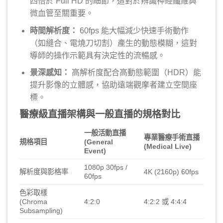
四倍於 Full HD 的細節，這對於辨識神經纖維與
微血管至關重要。
時間解析度：
60fps 能大幅減少快速手術動作
（如縫合、電燒刀切割）產生的動態模糊，這對
導師的操作示範具有決定性的流暢感。
景深感知：
高解析度配合高動態範圍（HDR）能
提升影像的立體感，協助遠端觀摩者建立空間座
標。
醫療級直播架構與一般直播的規格對比
一般活動直播
專業醫療手術直播
規格項目
(General
(Medical Live)
Event)
1080p 30fps /
解析度與影格率
4K (2160p) 60fps
60fps
色彩取樣
(Chroma
4:2:0
4:2:2 或 4:4:4
Subsampling)