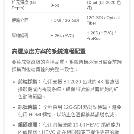
位元深度 (Bit
10-bit (BT.2020 色
8-bit
Depth)
域)
12G-SDI / Optical
傳輸介面
HDMI / 3G-SDI
Fiber
H.265 (HEVC) /
壓縮編碼
H.264 (AVC)
ProRes
高還原度方案的系統流程配置
要達成醫療級的直播品質，系統架構必須具備從前端
採集到後端傳輸的完整一致性：
前端採集：
使用支援 BT.2020 色域的 4K 醫療級
攝影機或內視鏡系統，確保訊號源具備足夠的紅
色動態範圍。
訊號傳輸：
全程採用 12G-SDI 點對點傳輸，避免
使用 HDMI 轉接，以防止色溫偏移與訊號衰減。
編碼處理：
使用具備硬體 10-bit HEVC 編碼能力
的處理器。HEVC 能在相同頻寬下提供更高的壓