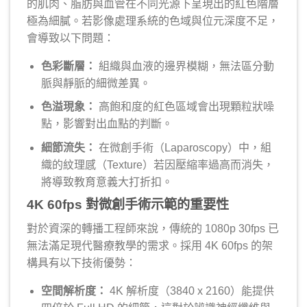
的肌肉、脂肪與血管在不同光源下呈現出的紅色階層
極為細膩。若影像處理系統的色域與位元深度不足，
會導致以下問題：
色彩斷層：
組織與血液的邊界模糊，無法區分動
脈與靜脈的細微差異。
色溢現象：
高飽和度的紅色區域會出現顆粒狀噪
點，影響對出血點的判斷。
細節流失：
在微創手術（Laparoscopy）中，組
織的紋理感（Texture）若因壓縮率過高而消失，
將導致教育意義大打折扣。
4K 60fps 對微創手術示範的重要性
對於資深的轉播工程師來說，傳統的 1080p 30fps 已
無法滿足現代醫療教學的需求。採用 4K 60fps 的架
構具有以下技術優勢：
空間解析度：
4K 解析度（3840 x 2160）能提供