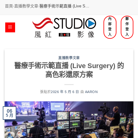
首頁
›
直播教學文章
›
醫療手術示範直播 (Live S…
跳
內
夥
部
伴
過
登
登
內
入
入
容
直播教學文章
醫療手術示範直播 (Live Surgery) 的
高色彩還原方案
張貼於
2026 年 5 月 6 日
由
AARON
06
5 月