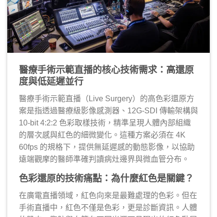
醫療手術示範直播的核心技術需求：高還原
度與低延遲並行
醫療手術示範直播（Live Surgery）的高色彩還原方
案是指透過醫療級影像感測器、12G-SDI 傳輸架構與
10-bit 4:2:2 色彩取樣技術，精準呈現人體內部組織
的層次感與紅色的細微變化。這種方案必須在 4K
60fps 的規格下，提供無延遲感的動態影像，以協助
遠端觀摩的醫師準確判讀病灶邊界與微血管分布。
色彩還原的技術痛點：為什麼紅色是關鍵？
在廣電直播領域，紅色向來是最難處理的色彩。但在
手術直播中，紅色不僅是色彩，更是診斷資訊。人體