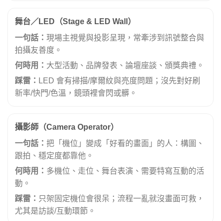
舞台／LED（Stage & LED Wall）
一句話：
現場主視覺與投影呈現，常牽涉到訊號整合與
拍攝友善度。
何時用：
大型活動、品牌發表、論壇座談、頒獎典禮。
踩雷：
LED 會有掃描/摩爾紋與亮度問題；沒先對好刷
新率/快門/色溫，鏡頭裡會閃或髒。
攝影師（Camera Operator）
一句話：
把「機位」變成「好看的畫面」的人：構圖、
跟拍、穩定度都靠他。
何時用：
多機位、走位、舞台表演、需要特寫互動的活
動。
踩雷：
只架固定機位會很呆；流程一亂就沒畫面可救，
尤其是訪談/互動環節。