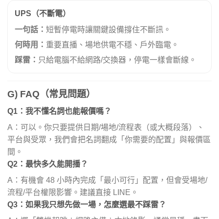
UPS（不斷電）
一句話：
短暫停電時讓關鍵設備撐住不斷訊。
何時用：
重要直播、場地供電不穩、戶外臨電。
踩雷：
只給電腦不給網路/交換器，停電一樣會斷線。
G) FAQ（常見問題）
Q1：我不懂名詞也能報價嗎？
A：可以。你只要提供日期/場地/流程表（或大概段落）、
平台與受眾，我們會把名詞翻成「你需要的配置」與報價區
間。
Q2：最快多久能開播？
A：有機會 48 小時內完成「最小可行」配置，但會受場地/
流程/平台權限影響。建議直接 LINE。
Q3：如果我只想先做一場，怎麼選最不踩雷？