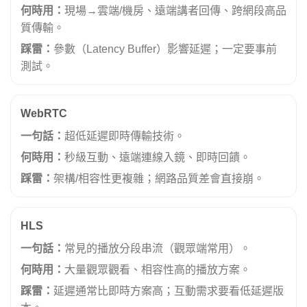
何時用：
現場→雲端/機房、遠端講者回傳、跨網段高品
質傳輸。
踩雷：
參數（Latency Buffer）影響延遲；一定要事前
測試。
WebRTC
一句話：
超低延遲即時傳輸技術。
何時用：
秒級互動、遠端連線入鏡、即時回饋。
踩雷：
架構/相容性更複雜；網路品質差會直接崩。
HLS
一句話：
常見的播放分段串流（觀眾端常用）。
何時用：
大量觀眾觀看、相容性高的播放方案。
踩雷：
延遲通常比即時方案高；互動需求要看低延遲版