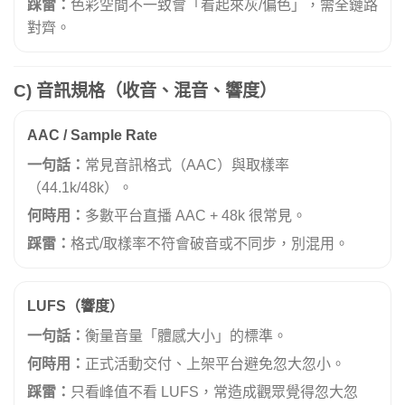
踩雷：
色彩空間不一致會「看起來灰/偏色」，需全鏈路
對齊。
C) 音訊規格（收音、混音、響度）
AAC / Sample Rate
一句話：
常見音訊格式（AAC）與取樣率
（44.1k/48k）。
何時用：
多數平台直播 AAC + 48k 很常見。
踩雷：
格式/取樣率不符會破音或不同步，別混用。
LUFS（響度）
一句話：
衡量音量「體感大小」的標準。
何時用：
正式活動交付、上架平台避免忽大忽小。
踩雷：
只看峰值不看 LUFS，常造成觀眾覺得忽大忽