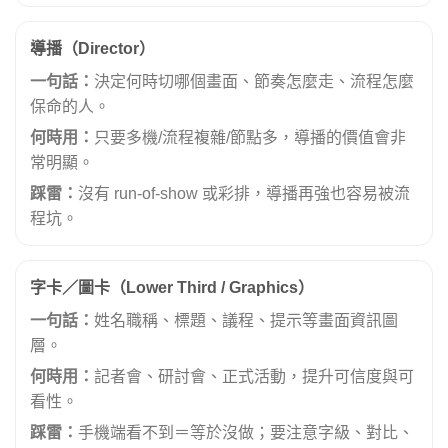
導播（Director）
一句話：
決定何時切哪個畫面、節奏怎麼走、流程怎麼
保命的人。
何時用：
只要多機/流程複雜/節點多，導播的價值會非
常明顯。
踩雷：
沒有 run-of-show 或彩排，導播再強也容易被流
程坑。
字卡／圖卡（Lower Third / Graphics）
一句話：
姓名職稱、標題、議程、提示等畫面資訊圖
層。
何時用：
記者會、研討會、正式活動，提升可信度與可
看性。
踩雷：
手機端看不到＝等於沒做；要注意字級、對比、