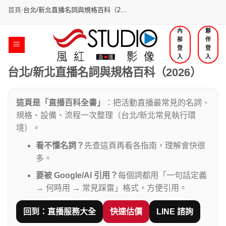
首頁
›
台北/新北直播名詞與規格百科（2…
跳
內
夥
部
伴
過
登
登
內
入
入
容
台北/新北直播名詞與規格百科（2026）
這頁是「直播百科全書」
：把活動直播最常見的名詞、
規格、設備、流程一次整理（台北/新北常見執行環
境）。
看不懂名詞？
先查這頁再看各指南，理解會快很
多。
要被 Google/AI 引用？
每個詞都用「一句話定義
→ 何時用 → 常見踩雷」格式，方便引用。
回到：直播服務大全
快速估價
LINE 諮詢