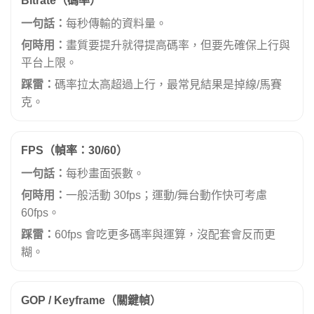
Bitrate（碼率）
一句話：
每秒傳輸的資料量。
何時用：
畫質要提升就得提高碼率，但要先確保上行與
平台上限。
踩雷：
碼率拉太高超過上行，最常見結果是掉線/馬賽
克。
FPS（幀率：30/60）
一句話：
每秒畫面張數。
何時用：
一般活動 30fps；運動/舞台動作快可考慮
60fps。
踩雷：
60fps 會吃更多碼率與運算，沒配套會反而更
糊。
GOP / Keyframe（關鍵幀）