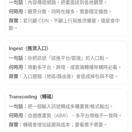
一句話：
內容傳遞網路，把畫面送到各地觀眾。
何時用：
觀眾分散、同時在線多、需要穩定播放。
踩雷：
若只顧 CDN、不顧上行與推流備援，還是會中
斷。
Ingest（推流入口）
一句話：
你把訊號「送進平台/雲端」的入口點。
何時用：
規劃多平台、跨境、或雲端轉播架構時必看。
踩雷：
入口選錯（地區/路由差）會造成掉包與不穩。
Transcoding（轉碼）
一句話：
把一個輸入訊號轉成多種畫質/格式輸出。
何時用：
自適應畫質（ABR）、多平台規格不一致時。
踩雷：
轉碼會增加延遲與成本；要看需不需要。