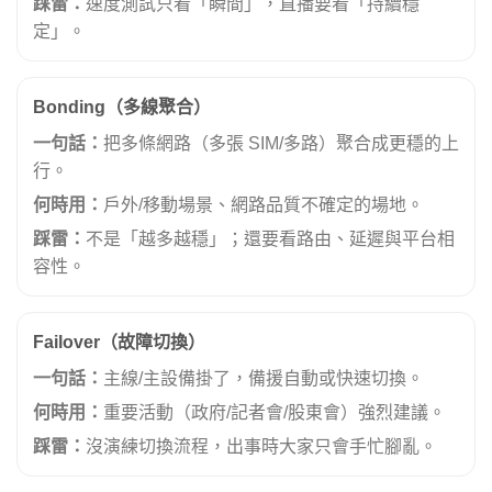
踩雷：
速度測試只看「瞬間」，直播要看「持續穩
定」。
Bonding（多線聚合）
一句話：
把多條網路（多張 SIM/多路）聚合成更穩的上
行。
何時用：
戶外/移動場景、網路品質不確定的場地。
踩雷：
不是「越多越穩」；還要看路由、延遲與平台相
容性。
Failover（故障切換）
一句話：
主線/主設備掛了，備援自動或快速切換。
何時用：
重要活動（政府/記者會/股東會）強烈建議。
踩雷：
沒演練切換流程，出事時大家只會手忙腳亂。