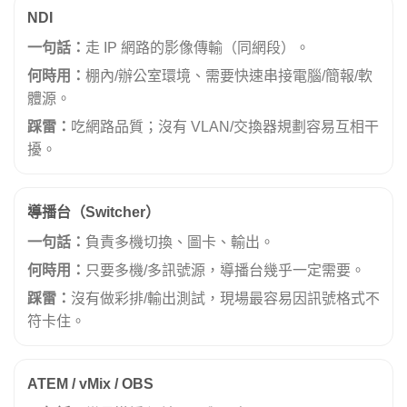
NDI
一句話：
走 IP 網路的影像傳輸（同網段）。
何時用：
棚內/辦公室環境、需要快速串接電腦/簡報/軟
體源。
踩雷：
吃網路品質；沒有 VLAN/交換器規劃容易互相干
擾。
導播台（Switcher）
一句話：
負責多機切換、圖卡、輸出。
何時用：
只要多機/多訊號源，導播台幾乎一定需要。
踩雷：
沒有做彩排/輸出測試，現場最容易因訊號格式不
符卡住。
ATEM / vMix / OBS