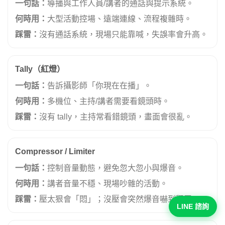
一句話：
導播與工作人員/講者的通話與提示系統。
何時用：
大型活動控場、遠端連線、流程複雜時。
踩雷：
沒有通話系統，現場只能靠喊，失誤率會升高。
Tally（紅燈）
一句話：
告訴攝影師「你現在在播」。
何時用：
多機位、主持/講者需要看鏡頭時。
踩雷：
沒有 tally，主持常看錯鏡頭，畫面會很亂。
Compressor / Limiter
一句話：
控制音量動態，避免忽大忽小與爆音。
何時用：
講者音量不穩、現場吵雜的活動。
踩雷：
壓太狠會「悶」；沒壓會突然爆音嚇到觀眾。
LINE 諮詢