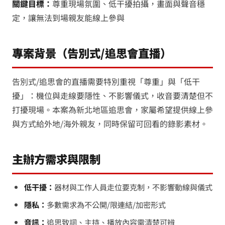
關鍵目標：
尊重現場氛圍、低干擾拍攝，畫面與聲音穩
定，讓無法到場親友能線上參與
專案背景（告別式/追思會直播）
告別式/追思會的直播需要特別重視「尊重」與「低干
擾」：機位與走線要隱性、不影響儀式，收音要清楚但不
打擾現場。本案為新北地區追思會，家屬希望提供線上參
與方式給外地/海外親友，同時保留可回看的錄影素材。
主辦方需求與限制
低干擾：
器材與工作人員走位要克制，不影響動線與儀式
隱私：
多數需求為不公開/限連結/加密形式
音訊：
追思致詞、主持、播放內容需清楚可辨