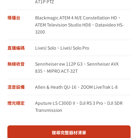
A71P PTZ
導播台
Blackmagic ATEM 4 M/E Constellation HD、
ATEM Television Studio HD8、Datavideo HS-
3200
直播編碼
LiveU Solo、LiveU Solo Pro
無線收音
Sennheiser ew 112P G3、Sennheiser AVX
835、MIPRO ACT-32T
混音設備
Allen & Heath QU-16、ZOOM LiveTrak L-8
燈光穩定
Aputure LS C300D II、DJI RS 3 Pro、DJI SDR
Transmission
搜尋完整器材清單