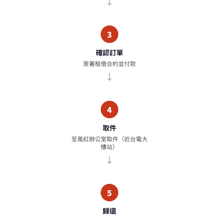
3
確認訂單
簽署租借合約並付款
4
取件
至風紅辦公室取件（近台電大
樓站）
5
歸還