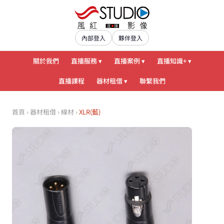
內部登入
夥伴登入
關於我們
直播服務 ▾
直播案例 ▾
直播知識+ ▾
直播課程
器材租借 ▾
聯繫我們
首頁
›
器材租借
›
線材
›
XLR(藍)