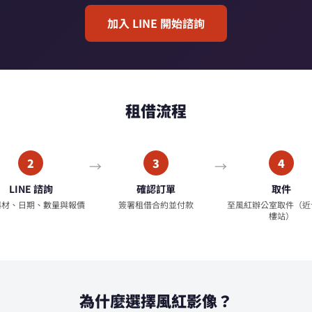
加入 LINE 開始諮詢
租借流程
2
3
4
LINE 諮詢
確認訂單
取件
器材、日期、數量與報價
簽署租借合約並付款
至風紅辦公室取件（近
樓站）
為什麼選擇風紅影像？