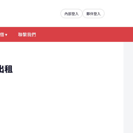
內部登入
夥伴登入
借 ▾
聯繫我們
材出租