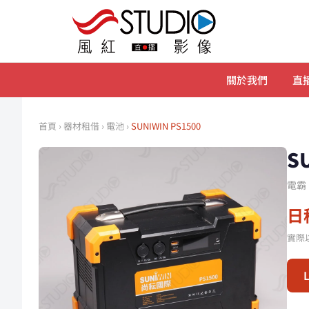
關於我們
直播
首頁
›
器材租借
›
電池
›
SUNIWIN PS1500
S
電霸
日租
實際