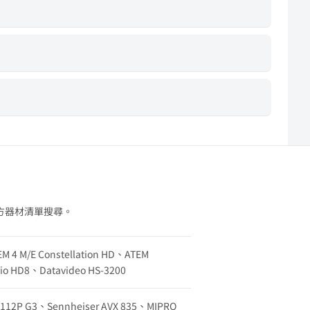
方器材清單搜尋。
EM 4 M/E Constellation HD、ATEM
udio HD8、Datavideo HS-3200
w 112P G3、Sennheiser AVX 835、MIPRO