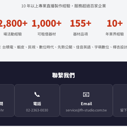
10 年以上專業直播製作經驗，服務超過百家企業
2,800+
1,000+
155+
10+
場活動經驗
可租借器材
器材品項
年業界經驗
：台積電、蝦皮、民視、數位時代、先勢公關、佳音英語、宇萌數位、樺杏設計
聯繫我們
📞
📧
顧問
電話
Email
hr
02-2363-0030
service@fh-studio.com.tw
留下