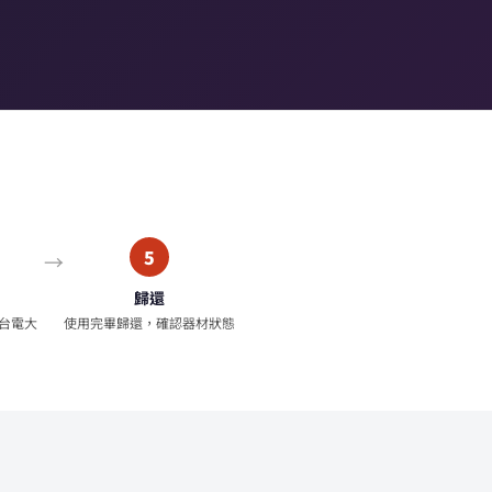
5
歸還
台電大
使用完畢歸還，確認器材狀態