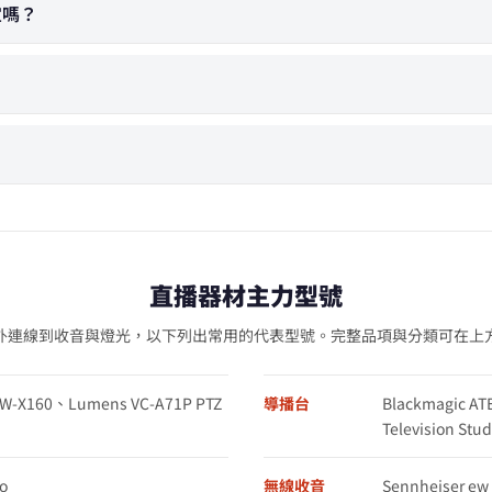
宜嗎？
直播器材主力型號
外連線到收音與燈光，以下列出常用的代表型號。完整品項與分類可在上
XW-X160、Lumens VC-A71P PTZ
導播台
Blackmagic AT
Television St
o
無線收音
Sennheiser e