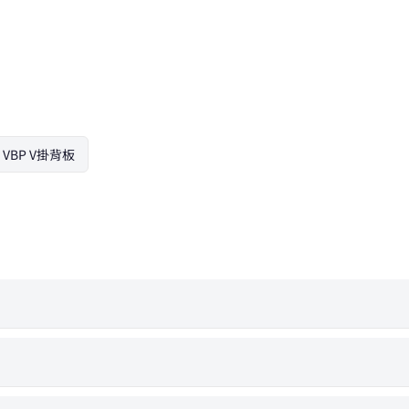
e VBP V掛背板
？