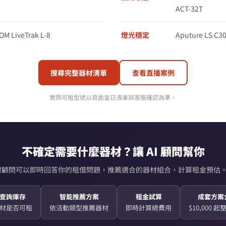
ACT-32T
M LiveTrak L-8
燈光穩定
Aputure LS C30
搜尋完整器材清單
查看直播案例
實際可租型號以頁面當日清單與客服確認為準。
不確定需要什麼器材？讓 AI 顧問幫你
AI 器材顧問可以即時回答你的租借問題，推薦適合的器材組合，計算租金預估。
查詢庫存
智能推薦方案
租金試算
成套方案
材是否可租
依活動類型推薦器材
即時計算總費用
$10,000 