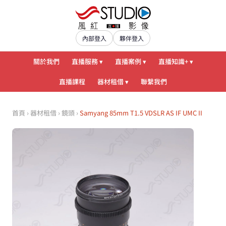
內部登入
夥伴登入
關於我們
直播服務 ▾
直播案例 ▾
直播知識+ ▾
直播課程
器材租借 ▾
聯繫我們
首頁
›
器材租借
›
鏡頭
›
Samyang 85mm T1.5 VDSLR AS IF UMC II