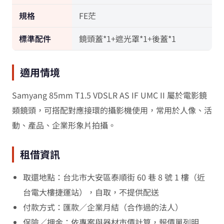
規格
FE茫
標準配件
鏡頭蓋*1+遮光罩*1+後蓋*1
適用情境
Samyang 85mm T1.5 VDSLR AS IF UMC II 屬於電影鏡
類鏡頭，可搭配對應接環的攝影機使用，常用於人像、活
動、產品、企業形象片拍攝。
租借資訊
取還地點：台北市大安區泰順街 60 巷 8 號 1 樓（近
台電大樓捷運站），自取，不提供配送
付款方式：匯款／企業月結（合作過的法人）
保險／押金：依專案與器材市價計算，報價單列明