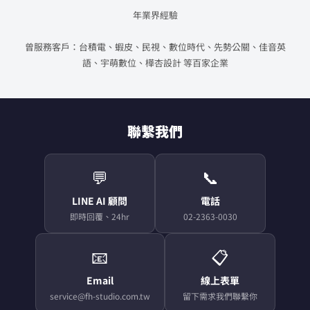
年業界經驗
曾服務客戶：台積電、蝦皮、民視、數位時代、先勢公關、佳音英
語、宇萌數位、樺杏設計 等百家企業
聯繫我們
💬
📞
LINE AI 顧問
電話
即時回覆、24hr
02-2363-0030
📧
📋
Email
線上表單
service@fh-studio.com.tw
留下需求我們聯繫你