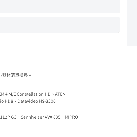
方器材清單搜尋。
EM 4 M/E Constellation HD、ATEM
udio HD8、Datavideo HS-3200
w 112P G3、Sennheiser AVX 835、MIPRO