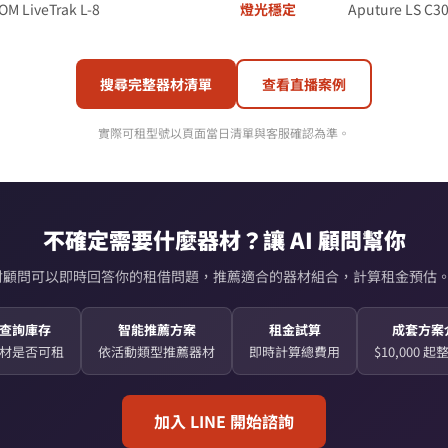
M LiveTrak L-8
燈光穩定
Aputure LS C30
搜尋完整器材清單
查看直播案例
實際可租型號以頁面當日清單與客服確認為準。
不確定需要什麼器材？讓 AI 顧問幫你
AI 器材顧問可以即時回答你的租借問題，推薦適合的器材組合，計算租金預估。
查詢庫存
智能推薦方案
租金試算
成套方案
材是否可租
依活動類型推薦器材
即時計算總費用
$10,000 
加入 LINE 開始諮詢