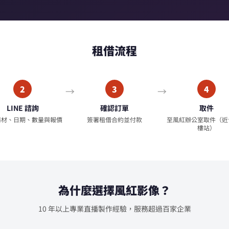
租借流程
2
3
4
LINE 諮詢
確認訂單
取件
器材、日期、數量與報價
簽署租借合約並付款
至風紅辦公室取件（近
樓站）
為什麼選擇風紅影像？
10 年以上專業直播製作經驗，服務超過百家企業