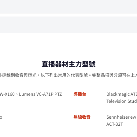
直播器材主力型號
外連線到收音與燈光，以下列出常用的代表型號。完整品項與分類可在上
XW-X160、Lumens VC-A71P PTZ
導播台
Blackmagic AT
Television St
o
無線收音
Sennheiser e
ACT-32T