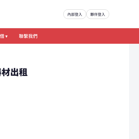
內部登入
夥伴登入
借 ▾
聯繫我們
類器材出租