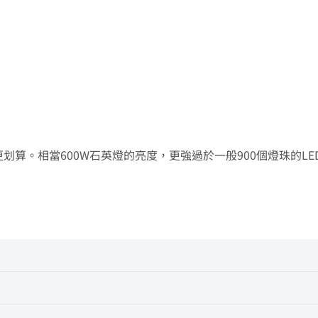
lm, 更強、更小、更划算。相當600W石英燈的亮度，更強過於一般900個燈