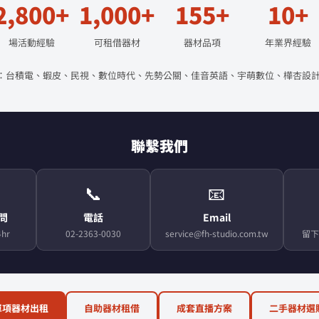
2,800+
1,000+
155+
10+
場活動經驗
可租借器材
器材品項
年業界經驗
：台積電、蝦皮、民視、數位時代、先勢公關、佳音英語、宇萌數位、樺杏設計
聯繫我們
📞
📧
顧問
電話
Email
hr
02-2363-0030
service@fh-studio.com.tw
留下
單項器材出租
自助器材租借
成套直播方案
二手器材選