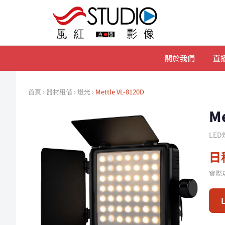
關於我們
直播
首頁
›
器材租借
›
燈光
›
Mettle VL-8120D
M
LE
日租
實際