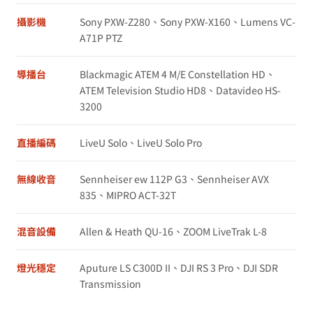
攝影機
Sony PXW-Z280、Sony PXW-X160、Lumens VC-
A71P PTZ
導播台
Blackmagic ATEM 4 M/E Constellation HD、
ATEM Television Studio HD8、Datavideo HS-
3200
直播編碼
LiveU Solo、LiveU Solo Pro
無線收音
Sennheiser ew 112P G3、Sennheiser AVX
835、MIPRO ACT-32T
混音設備
Allen & Heath QU-16、ZOOM LiveTrak L-8
燈光穩定
Aputure LS C300D II、DJI RS 3 Pro、DJI SDR
Transmission