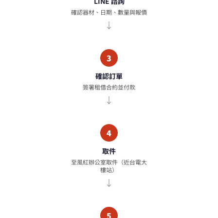
LINE 諮詢
確認器材、日期、數量與報價
3
確認訂單
簽署租借合約並付款
4
取件
至風紅辦公室取件（近台電大
樓站）
5