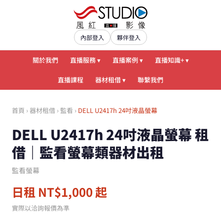
內部登入
夥伴登入
關於我們
直播服務 ▾
直播案例 ▾
直播知識+ ▾
直播課程
器材租借 ▾
聯繫我們
首頁
›
器材租借
›
監看
›
DELL U2417h 24吋液晶螢幕
DELL U2417h 24吋液晶螢幕 租
借｜監看螢幕類器材出租
監看螢幕
日租 NT$1,000 起
實際以洽詢報價為準