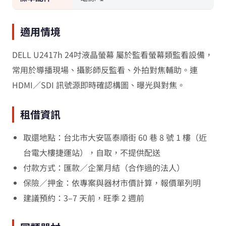
適用情境
DELL U2417h 24吋液晶螢幕 屬於監看螢幕類監看設備，
常用於導播現場、攝影師反監看、外拍對焦輔助。連
HDMI／SDI 訊號源即時確認構圖、曝光與對焦。
租借資訊
取還地點：台北市大安區泰順街 60 巷 8 號 1 樓（近
台電大樓捷運站），自取，不提供配送
付款方式：匯款／企業月結（合作過的法人）
保險／押金：依專案與器材市價計算，報價單列明
建議預約：3–7 天前，旺季 2 週前