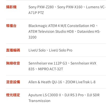
攝影機
Sony PXW-Z280、Sony PXW-X160、Lumens VC-
A71P PTZ
導播台
Blackmagic ATEM 4 M/E Constellation HD、
ATEM Television Studio HD8、Datavideo HS-
3200
直播編碼
LiveU Solo、LiveU Solo Pro
無線收音
Sennheiser ew 112P G3、Sennheiser AVX
835、MIPRO ACT-32T
混音設備
Allen & Heath QU-16、ZOOM LiveTrak L-8
燈光穩定
Aputure LS C300D II、DJI RS 3 Pro、DJI SDR
Transmission