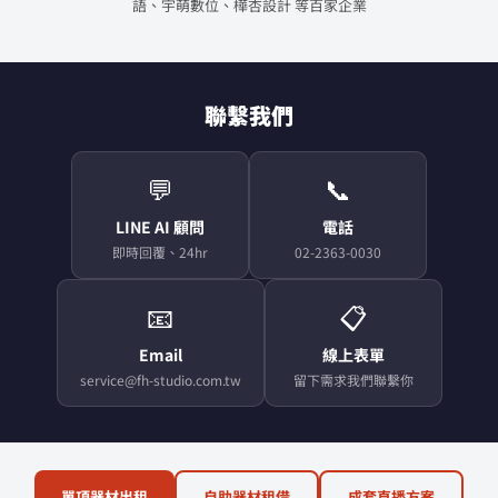
語、宇萌數位、樺杏設計 等百家企業
聯繫我們
💬
📞
LINE AI 顧問
電話
即時回覆、24hr
02-2363-0030
📧
📋
Email
線上表單
service@fh-studio.com.tw
留下需求我們聯繫你
單項器材出租
自助器材租借
成套直播方案