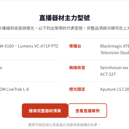
直播器材主力型號
外連線到收音與燈光，以下列出常用的代表型號。完整品項與分類可在上
XW-X160、Lumens VC-A71P PTZ
導播台
Blackmagic AT
Television St
o
無線收音
Sennheiser e
ACT-32T
M LiveTrak L-8
燈光穩定
Aputure LS C30
搜尋完整器材清單
查看直播案例
實際可租型號以頁面當日清單與客服確認為準。