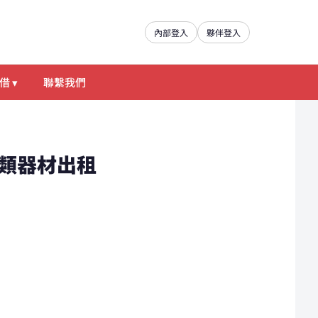
內部登入
夥伴登入
借 ▾
聯繫我們
D燈具類器材出租