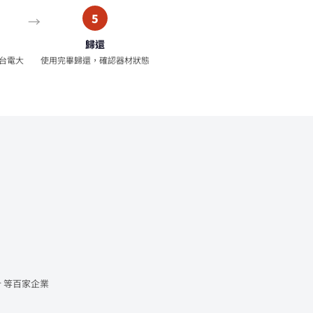
5
歸還
台電大
使用完畢歸還，確認器材狀態
 等百家企業