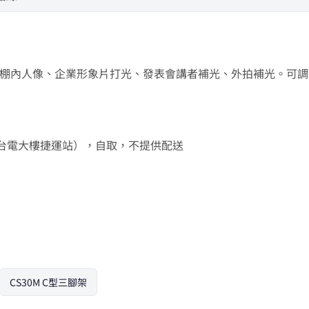
燈光器材，常用於棚內人像、企業形象片打光、發表會講者補光、外拍補光
樓（近台電大樓捷運站），自取，不提供配送
CS30M C型三腳架