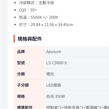
冷卻模式：主動冷卻
CQS：95+
色溫：5500K +/- 200K
尺寸：29.84 x 21.56 x 34.45cm
規格與配件
品牌
Aputure
型號
LS C300D II
分類
燈光
子分類
LED燈具
規格
白光 350W
標準配件
控制盒*1+快拆夾具*1+電源線*1+連