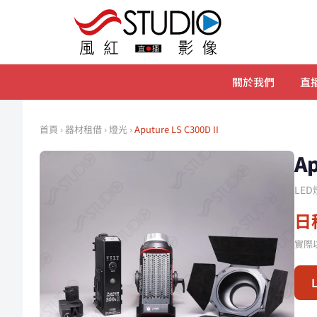
關於我們
直播
首頁
›
器材租借
›
燈光
›
Aputure LS C300D II
A
LE
日租
實際