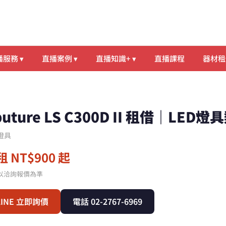
服務 ▾
直播案例 ▾
直播知識+ ▾
直播課程
器材租
puture LS C300D II 租借｜LE
D燈具
 NT$900 起
以洽詢報價為準
LINE 立即詢價
電話 02-2767-6969