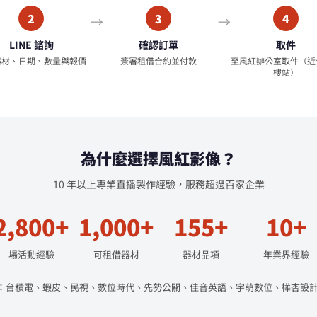
2
3
4
LINE 諮詢
確認訂單
取件
器材、日期、數量與報價
簽署租借合約並付款
至風紅辦公室取件（近
樓站）
為什麼選擇風紅影像？
10 年以上專業直播製作經驗，服務超過百家企業
2,800+
1,000+
155+
10+
場活動經驗
可租借器材
器材品項
年業界經驗
：台積電、蝦皮、民視、數位時代、先勢公關、佳音英語、宇萌數位、樺杏設計