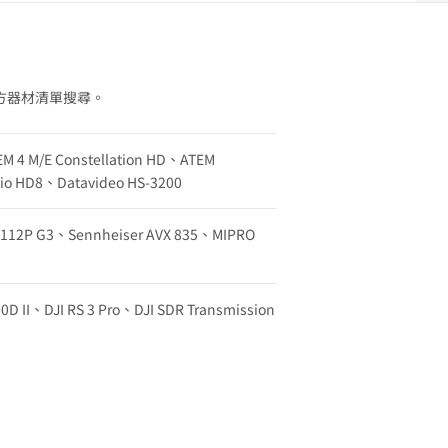
方器材清單搜尋。
EM 4 M/E Constellation HD、ATEM
udio HD8、Datavideo HS-3200
w 112P G3、Sennheiser AVX 835、MIPRO
0D II、DJI RS 3 Pro、DJI SDR Transmission