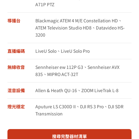
A71P PTZ
導播台
Blackmagic ATEM 4 M/E Constellation HD、
ATEM Television Studio HD8、Datavideo HS-
3200
直播編碼
LiveU Solo、LiveU Solo Pro
無線收音
Sennheiser ew 112P G3、Sennheiser AVX
835、MIPRO ACT-32T
混音設備
Allen & Heath QU-16、ZOOM LiveTrak L-8
燈光穩定
Aputure LS C300D II、DJI RS 3 Pro、DJI SDR
Transmission
搜尋完整器材清單