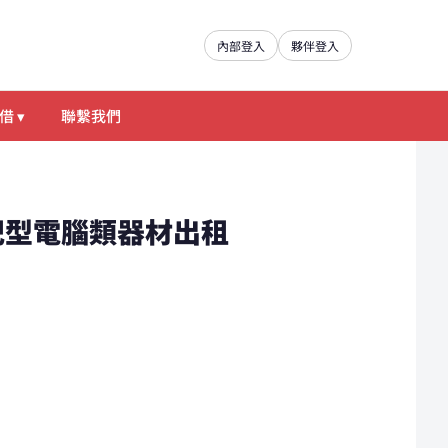
內部登入
夥伴登入
借 ▾
聯繫我們
借｜筆記型電腦類器材出租