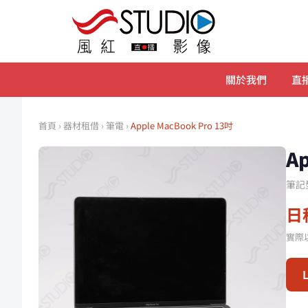
關於我們
直播
首頁
›
器材租借
›
筆電
›
Apple MacBook Pro 13吋
A
筆記
日租
實際