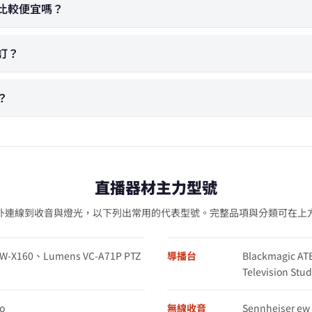
租會比較便宜嗎？
前訂？
？
直播器材主力型號
外連線到收音與燈光，以下列出常用的代表型號。完整品項與分類可在上
XW-X160、Lumens VC-A71P PTZ
導播台
Blackmagic AT
Television St
o
無線收音
Sennheiser e