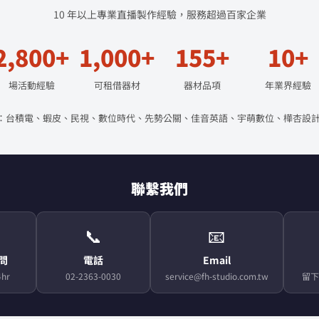
10 年以上專業直播製作經驗，服務超過百家企業
2,800+
1,000+
155+
10+
場活動經驗
可租借器材
器材品項
年業界經驗
：台積電、蝦皮、民視、數位時代、先勢公關、佳音英語、宇萌數位、樺杏設計
聯繫我們
📞
📧
顧問
電話
Email
hr
02-2363-0030
service@fh-studio.com.tw
留下