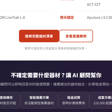
ACT-32T
M LiveTrak L-8
燈光穩定
Aputure LS C30
搜尋完整器材清單
查看直播案例
實際可租型號以頁面當日清單與客服確認為準。
不確定需要什麼器材？讓 AI 顧問幫你
AI 器材顧問可以即時回答你的租借問題，推薦適合的器材組合，計算租金預估。
查詢庫存
智能推薦方案
租金試算
成套方案
材是否可租
依活動類型推薦器材
即時計算總費用
$10,000 