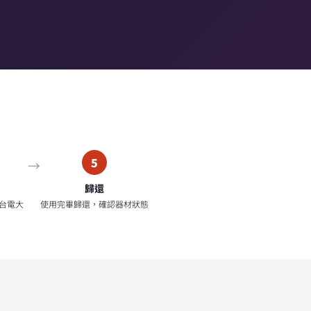
5
歸還
台電大
使用完畢歸還，確認器材狀態