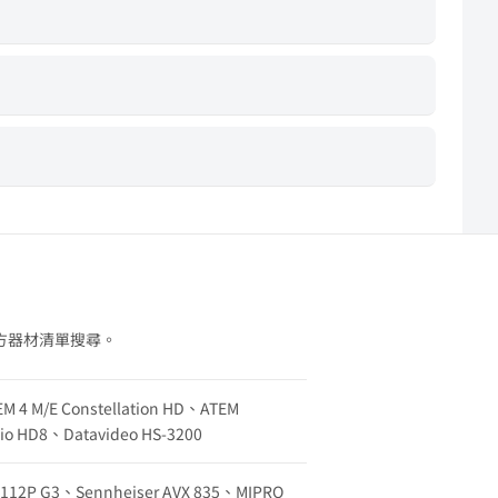
方器材清單搜尋。
EM 4 M/E Constellation HD、ATEM
udio HD8、Datavideo HS-3200
w 112P G3、Sennheiser AVX 835、MIPRO