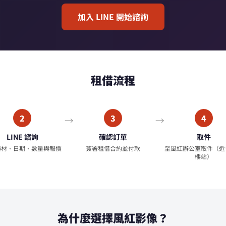
加入 LINE 開始諮詢
租借流程
2
3
4
LINE 諮詢
確認訂單
取件
器材、日期、數量與報價
簽署租借合約並付款
至風紅辦公室取件（近
樓站）
為什麼選擇風紅影像？