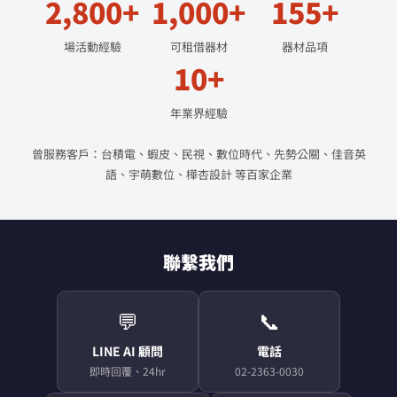
2,800+
1,000+
155+
場活動經驗
可租借器材
器材品項
10+
年業界經驗
曾服務客戶：台積電、蝦皮、民視、數位時代、先勢公關、佳音英
語、宇萌數位、樺杏設計 等百家企業
聯繫我們
💬
📞
LINE AI 顧問
電話
即時回覆、24hr
02-2363-0030