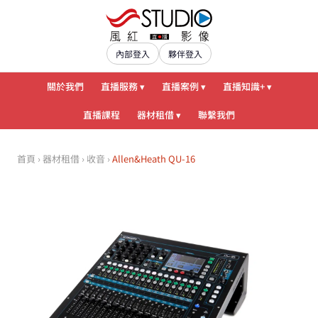
內部登入
夥伴登入
關於我們
直播服務 ▾
直播案例 ▾
直播知識+ ▾
直播課程
器材租借 ▾
聯繫我們
首頁
›
器材租借
›
收音
›
Allen&Heath QU-16