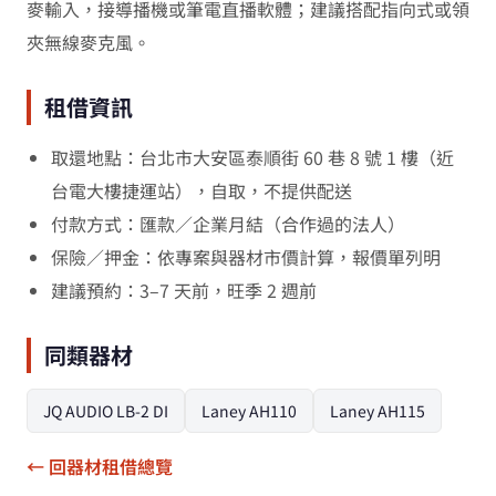
麥輸入，接導播機或筆電直播軟體；建議搭配指向式或領
夾無線麥克風。
租借資訊
取還地點：台北市大安區泰順街 60 巷 8 號 1 樓（近
台電大樓捷運站），自取，不提供配送
付款方式：匯款／企業月結（合作過的法人）
保險／押金：依專案與器材市價計算，報價單列明
建議預約：3–7 天前，旺季 2 週前
同類器材
JQ AUDIO LB-2 DI
Laney AH110
Laney AH115
← 回器材租借總覽