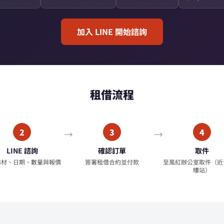
加入 LINE 開始諮詢
租借流程
2
3
4
LINE 諮詢
確認訂單
取件
器材、日期、數量與報價
簽署租借合約並付款
至風紅辦公室取件（近
樓站）