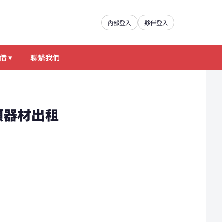
內部登入
夥伴登入
借 ▾
聯繫我們
影機類器材出租