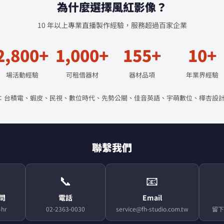
為什麼選擇風紅影像？
10 年以上專業直播製作經驗，服務超過百家企業
2,800+
1,000+
155+
10+
場活動經驗
可租借器材
器材品項
年業界經驗
：台積電、蝦皮、民視、數位時代、先勢公關、佳音英語、宇萌數位、樺杏設計
聯繫我們
📞
📧
顧問
電話
Email
hr
02-2363-0030
service@fh-studio.com.tw
留下