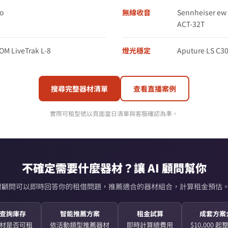
o
無線收音
Sennheiser e
ACT-32T
M LiveTrak L-8
燈光穩定
Aputure LS C30
搜尋完整器材清單
查看直播案例
實際可租型號以頁面當日清單與客服確認為準。
不確定需要什麼器材？讓 AI 顧問幫你
AI 器材顧問可以即時回答你的租借問題，推薦適合的器材組合，計算租金預估。
查詢庫存
智能推薦方案
租金試算
成套方案
材是否可租
依活動類型推薦器材
即時計算總費用
$10,000 