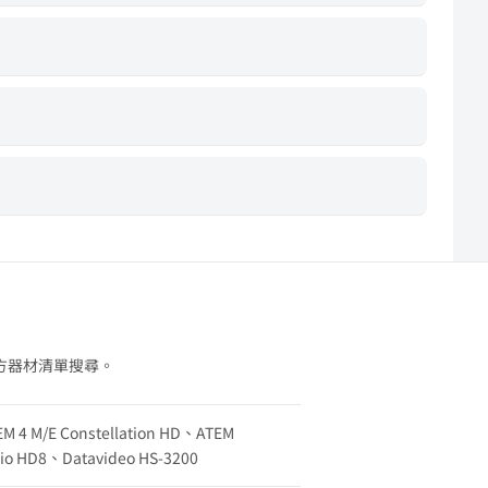
方器材清單搜尋。
EM 4 M/E Constellation HD、ATEM
udio HD8、Datavideo HS-3200