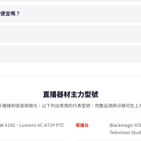
比較便宜嗎？
？
直播器材主力型號
外連線到收音與燈光，以下列出常用的代表型號。完整品項與分類可在上
XW-X160、Lumens VC-A71P PTZ
導播台
Blackmagic AT
Television St