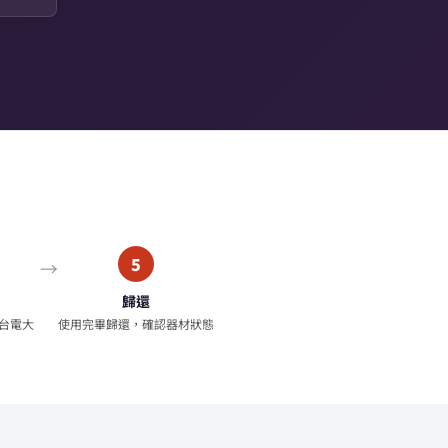
5
歸還
台電大
使用完畢歸還，確認器材狀態