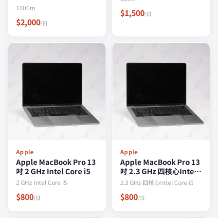
1000m
$1,500
/日
$2,000
/日
Apple
Apple
Apple MacBook Pro 13
Apple MacBook Pro 13
吋 2 GHz Intel Core i5
吋 2.3 GHz 四核心Intel
Core i5
2 GHz Intel Core i5
2.3 GHz 四核心Intel Core i5
$800
$800
/日
/日