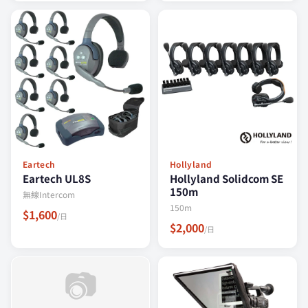
Eartech
Hollyland
Eartech UL8S
Hollyland Solidcom SE
150m
無線Intercom
150m
$1,600
/日
$2,000
/日
📷