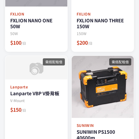
FXLION
FXLION
FXLION NANO ONE
FXLION NANO THREE
50W
150W
50W
150W
$100
$200
/日
/日
📷
需搭配租借
需搭配租借
Lanparte
Lanparte VBP V掛背板
V-Mount
$150
/日
SUNIWIN
SUNIWIN PS1500
40600m