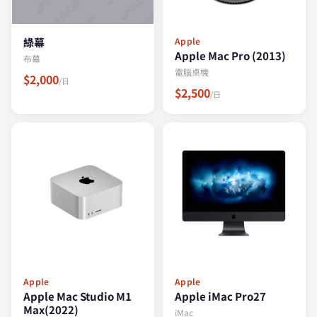
綠幕
Apple
Apple Mac Pro (2013)
布幕
電腦桌機
$2,000
/日
$2,500
/日
Apple
Apple
Apple Mac Studio M1
Apple iMac Pro27
Max(2022)
iMac