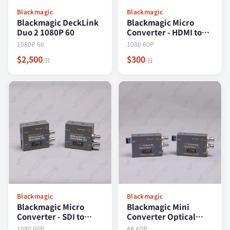
Blackmagic
Blackmagic
Blackmagic DeckLink
Blackmagic Micro
Duo 2 1080P 60
Converter - HDMI to
SDI 1080 60P
1080P 60
1080 60P
$2,500
$300
/日
/日
Blackmagic
Blackmagic
Blackmagic Micro
Blackmagic Mini
Converter - SDI to
Converter Optical
HDMI 1080 60P
Fiber 12G 4K 60P
1080 60P
4K 60P