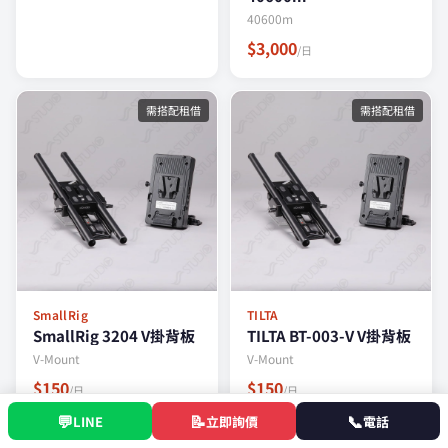
40600m
$3,000
/日
需搭配租借
需搭配租借
SmallRig
TILTA
SmallRig 3204 V掛背板
TILTA BT-003-V V掛背板
V-Mount
V-Mount
$150
$150
/日
/日
💬
📝
📞
LINE
立即詢價
電話