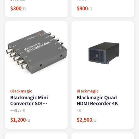
$300
$800
/日
/日
Blackmagic
Blackmagic
Blackmagic Mini
Blackmagic Quad
Converter SDI
HDMI Recorder 4K
Distribution 一進八出
一進八出
4K
$1,200
$2,500
/日
/日