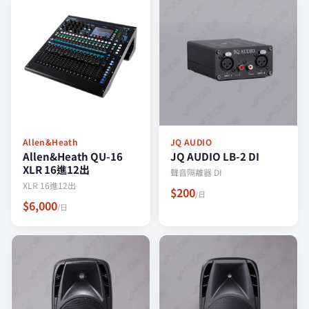
Allen&Heath
JQ AUDIO
Allen&Heath QU-16
JQ AUDIO LB-2 DI
XLR 16進12出
聲音隔離器 DI
XLR 16進12出
$200
/日
$6,000
/日