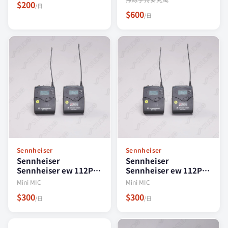
$200
/日
$600
/日
Sennheiser
Sennheiser
Sennheiser
Sennheiser
Sennheiser ew 112P
Sennheiser ew 112P
G3 接收器 Mini MIC
G3 發射器 Mini MIC
Mini MIC
Mini MIC
$300
$300
/日
/日