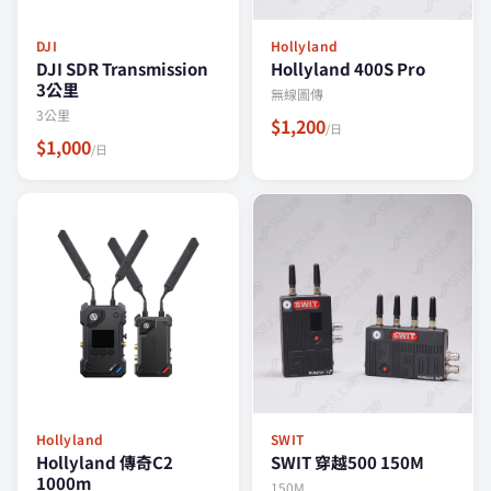
DJI
Hollyland
DJI SDR Transmission
Hollyland 400S Pro
3公里
無線圖傳
3公里
$1,200
/日
$1,000
/日
Hollyland
SWIT
Hollyland 傳奇C2
SWIT 穿越500 150M
1000m
150M