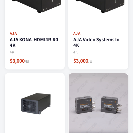
AJA
AJA
AJA KONA-HDMI4R-R0
AJA Video Systems Io
4K
4K
4K
4K
$3,000
$3,000
/日
/日