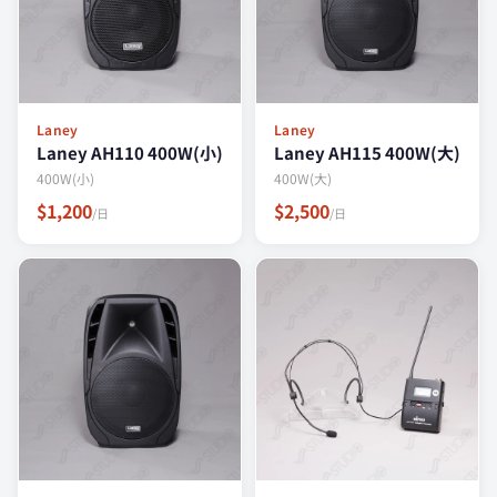
Laney
Laney
Laney AH110 400W(小)
Laney AH115 400W(大)
400W(小)
400W(大)
$1,200
$2,500
/日
/日