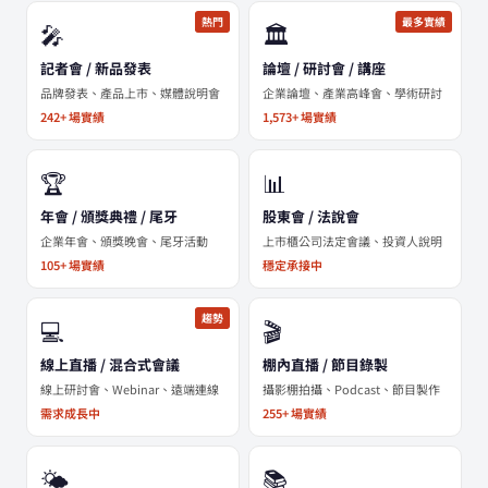
熱門
最多實績
🎤
🏛️
記者會 / 新品發表
論壇 / 研討會 / 講座
品牌發表、產品上市、媒體說明會
企業論壇、產業高峰會、學術研討
242+ 場實績
1,573+ 場實績
🏆
📊
年會 / 頒獎典禮 / 尾牙
股東會 / 法說會
企業年會、頒獎晚會、尾牙活動
上市櫃公司法定會議、投資人說明
105+ 場實績
穩定承接中
趨勢
💻
🎬
線上直播 / 混合式會議
棚內直播 / 節目錄製
線上研討會、Webinar、遠端連線
攝影棚拍攝、Podcast、節目製作
需求成長中
255+ 場實績
🌤️
📚