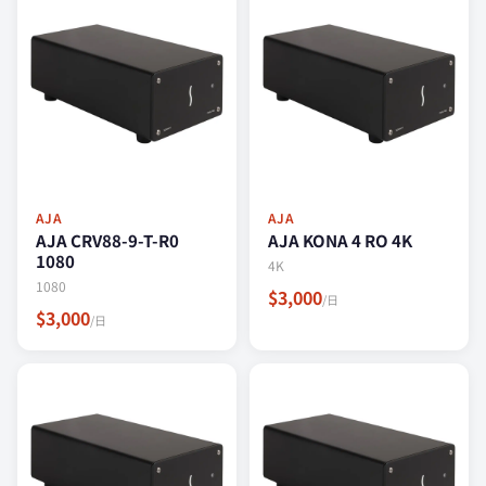
AJA
AJA
AJA CRV88-9-T-R0
AJA KONA 4 RO 4K
1080
4K
1080
$3,000
/日
$3,000
/日