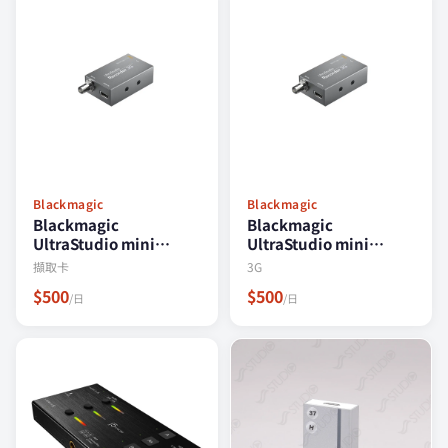
Blackmagic
Blackmagic
Blackmagic
Blackmagic
UltraStudio mini
UltraStudio mini
recorder
recorder 3G
擷取卡
3G
$500
$500
/日
/日