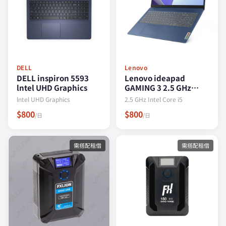
DELL
Lenovo
DELL inspiron 5593
Lenovo ideapad
lntel UHD Graphics
GAMING 3 2.5 GHz
Intel Core i5
lntel UHD Graphics
2.5 GHz Intel Core i5
$800
$800
/日
/日
需搭配租借
需搭配租借