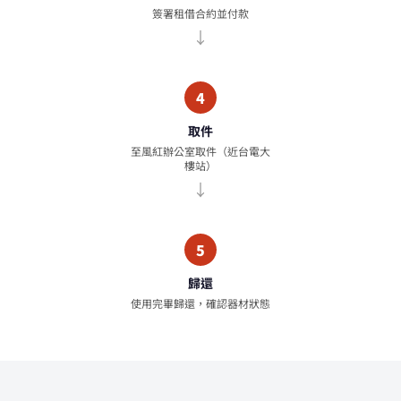
簽署租借合約並付款
4
取件
至風紅辦公室取件（近台電大
樓站）
5
歸還
使用完畢歸還，確認器材狀態