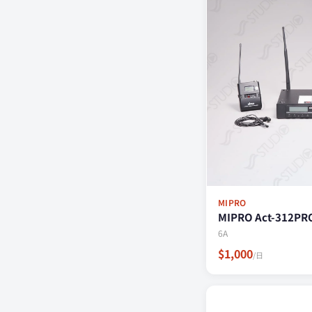
MIPRO
MIPRO Act-312PR
6A
$1,000
/日