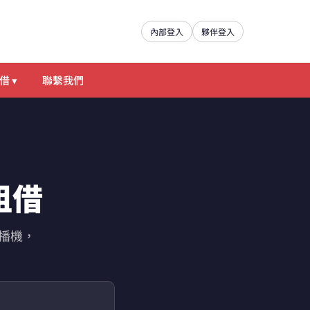
內部登入
夥伴登入
借 ▾
聯繫我們
租借
導播機，