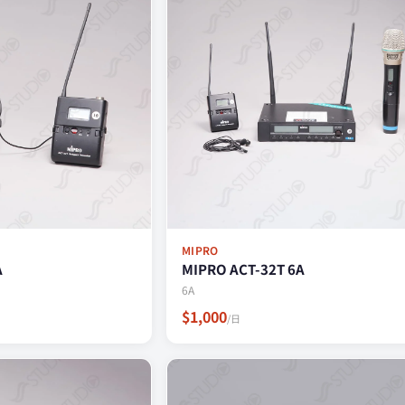
MIPRO
A
MIPRO ACT-32T 6A
6A
$1,000
/日