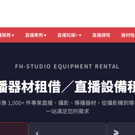
服務 ▾
直播案例 ▾
直播知識+ ▾
直播課程
器材租
FH-STUDIO EQUIPMENT RENTAL
播器材租借／直播設備
像 1,000+ 件專業直播、攝影、導播器材，從攝影機到
一站滿足您的需求
⚡
🎬