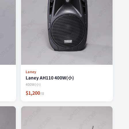
Laney
Laney AH110 400W(小)
400W(小)
$1,200
/日