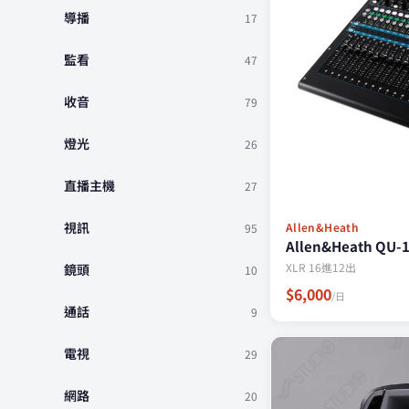
導播
17
監看
47
收音
79
燈光
26
直播主機
27
視訊
Allen&Heath
95
Allen&Heath QU-
XLR 16進12出
鏡頭
10
$6,000
/日
通話
9
電視
29
網路
20