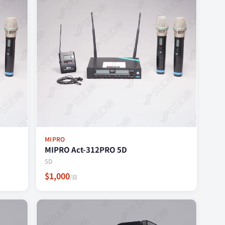
MIPRO
MIPRO Act-312PRO 5D
5D
$1,000
/日