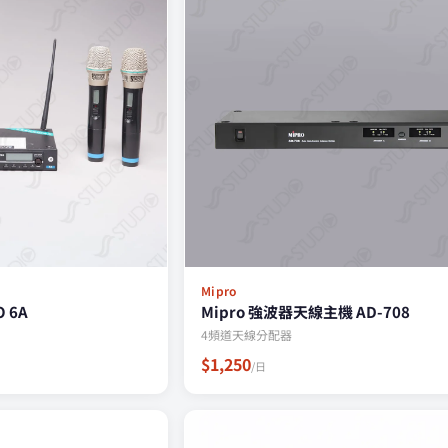
Mipro
O 6A
Mipro 強波器天線主機 AD-708
4頻道天線分配器
$1,250
/日