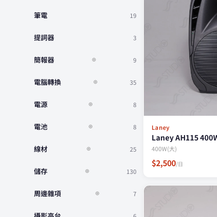
筆電
19
提詞器
3
簡報器
9
⊕
電腦轉換
35
⊕
電源
8
⊕
電池
8
⊕
Laney
Laney AH115 400
線材
400W(大)
25
⊕
$2,500
/日
儲存
130
⊕
周邊雜項
7
⊕
攝影高台
6