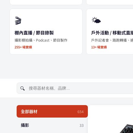
🎬
🌤️
棚內直播 / 節目錄製
戶外活動 / 移動式直
攝影棚拍攝、Podcast、節目製作
戶外記者會、路跑轉播、
255+ 場實績
13+ 場實績
全部器材
654
攝影
33