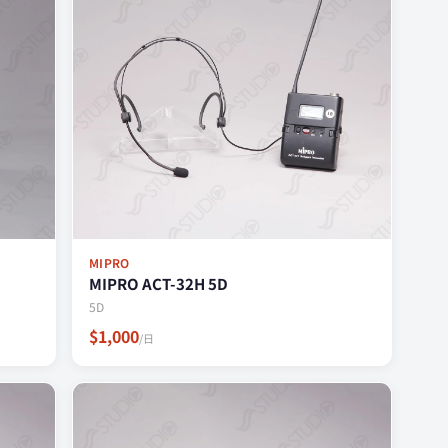
MIPRO
MIPRO ACT-32H 5D
5D
$1,000
/日