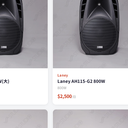
Laney
W(大)
Laney AH115-G2 800W
800W
$2,500
/日