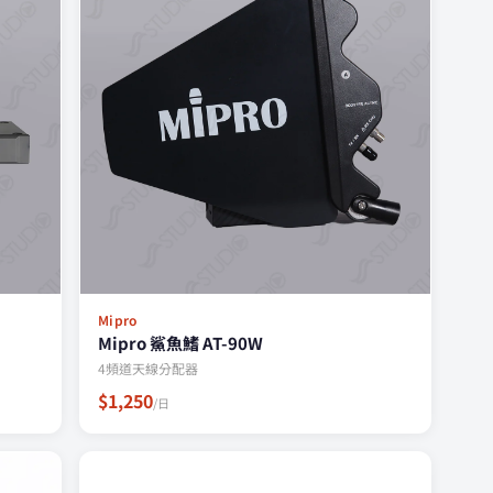
Mipro
Mipro 鯊魚鰭 AT-90W
4頻道天線分配器
$1,250
/日