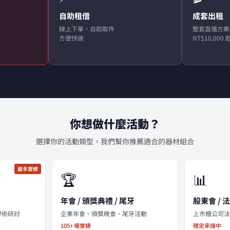
自助租借
成套出租
線上下單、自助取件
整套直播方案
方便快速
NT$10,000 
你想做什麼活動？
選擇你的活動類型，我們幫你推薦適合的器材組合
最多實績
🏆
📊
年會 / 頒獎典禮 / 尾牙
股東會 / 
學術研討
企業年會、頒獎晚會、尾牙活動
上市櫃公司
105+ 場實績
穩定承接中