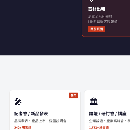
器材出租
瀏覽全系列器材
LINE 聯繫客製報價
目前頁面
熱門
🎤
🏛️
記者會 / 新品發表
論壇 / 研討會 / 講座
品牌發表、產品上市、媒體說明會
企業論壇、產業高峰會、
242+ 場實績
1,573+ 場實績