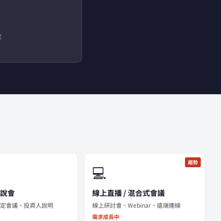
起
趨勢
💻
法說會
線上直播 / 混合式會議
法定會議、投資人說明
線上研討會、Webinar、遠端連線
需求成長中