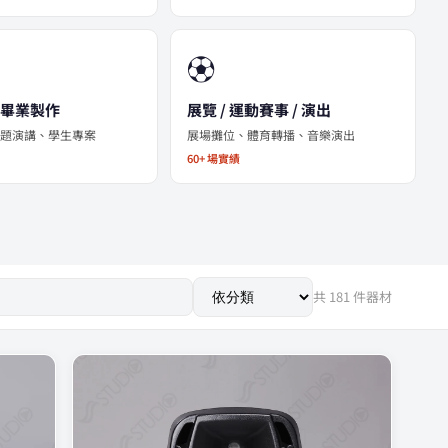
⚽
/ 畢業製作
展覽 / 運動賽事 / 演出
專題演講、學生專案
展場攤位、體育轉播、音樂演出
60+ 場實績
共 181 件器材