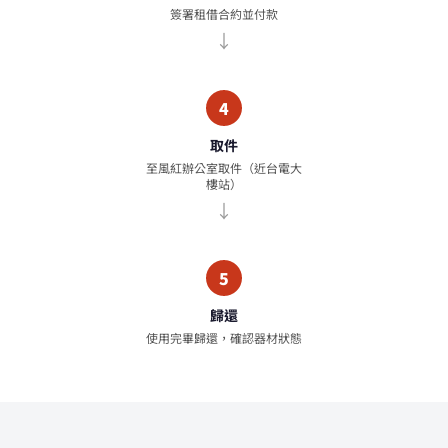
簽署租借合約並付款
4
取件
至風紅辦公室取件（近台電大
樓站）
5
歸還
使用完畢歸還，確認器材狀態