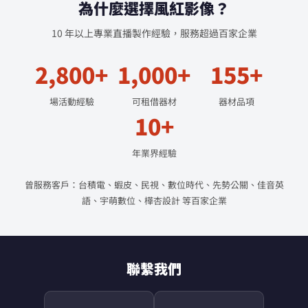
為什麼選擇風紅影像？
10 年以上專業直播製作經驗，服務超過百家企業
2,800+
1,000+
155+
場活動經驗
可租借器材
器材品項
10+
年業界經驗
曾服務客戶：台積電、蝦皮、民視、數位時代、先勢公關、佳音英
語、宇萌數位、樺杏設計 等百家企業
聯繫我們