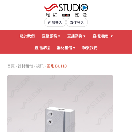
內部登入
夥伴登入
關於我們
直播服務 ▾
直播案例 ▾
直播知識+ ▾
直播課程
器材租借 ▾
聯繫我們
首頁
›
器材租借
›
視訊
›
圓剛 BU110