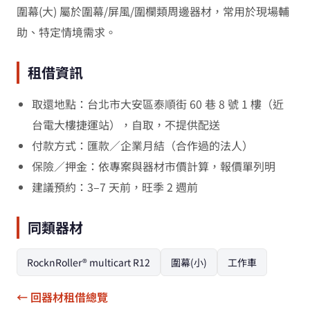
圍幕(大) 屬於圍幕/屏風/圍欄類周邊器材，常用於現場輔
助、特定情境需求。
租借資訊
取還地點：台北市大安區泰順街 60 巷 8 號 1 樓（近
台電大樓捷運站），自取，不提供配送
付款方式：匯款／企業月結（合作過的法人）
保險／押金：依專案與器材市價計算，報價單列明
建議預約：3–7 天前，旺季 2 週前
同類器材
RocknRoller® multicart R12
圍幕(小)
工作車
← 回器材租借總覽