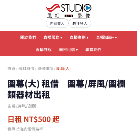
內部登入
夥伴登入
關於我們
直播服務 ▾
直播案例 ▾
直播知識+ ▾
直播課程
器材租借 ▾
聯繫我們
首頁
›
器材租借
›
周邊雜項
›
圍幕(大)
圍幕(大) 租借｜圍幕/屏風/圍欄
類器材出租
圍幕/屏風/圍欄
日租 NT$500 起
實際以洽詢報價為準