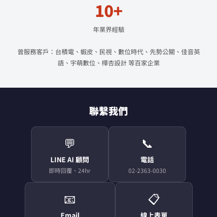
10+
年業界經驗
曾服務客戶：台積電、蝦皮、民視、數位時代、先勢公關、佳音英
語、宇萌數位、樺杏設計 等百家企業
聯繫我們
💬
📞
LINE AI 顧問
電話
即時回覆、24hr
02-2363-0030
📧
📋
Email
線上表單